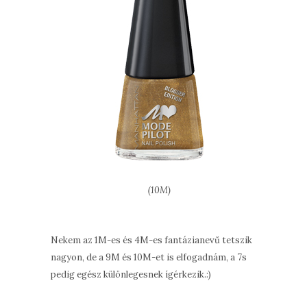
(10M)
Nekem az 1M-es és 4M-es fantázianevű tetszik
nagyon, de a 9M és 10M-et is elfogadnám, a 7s
pedig egész különlegesnek ígérkezik.:)