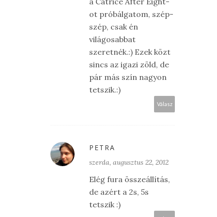
a Catrice After Eight-
ot próbálgatom, szép-
szép, csak én
világosabbat
szeretnék.:) Ezek közt
sincs az igazi zöld, de
pár más szín nagyon
tetszik.:)
Válasz
PETRA
szerda, augusztus 22, 2012
Elég fura összeállítás,
de azért a 2s, 5s
tetszik :)