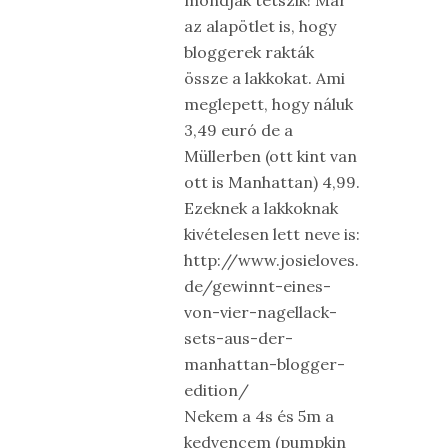
mondjak tetszik! Már
az alapötlet is, hogy
bloggerek rakták
össze a lakkokat. Ami
meglepett, hogy náluk
3,49 euró de a
Müllerben (ott kint van
ott is Manhattan) 4,99.
Ezeknek a lakkoknak
kivételesen lett neve is:
http://www.josieloves.
de/gewinnt-eines-
von-vier-nagellack-
sets-aus-der-
manhattan-blogger-
edition/
Nekem a 4s és 5m a
kedvencem (pumpkin