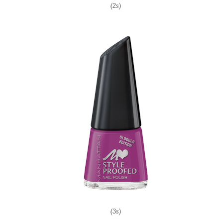
(2s)
(3s)