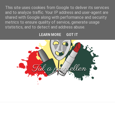
This site uses cookies from Google to deliver its services
and to analyze traffic. Your IP address and user-agent are
shared with Google along with performance and security
metrics to ensure quality of service, generate usage
statistics, and to detect and address abuse.
LEARN MORE
GOT IT