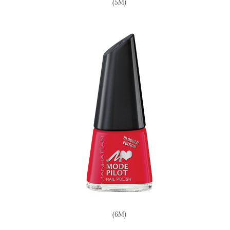
(5M)
(6M)