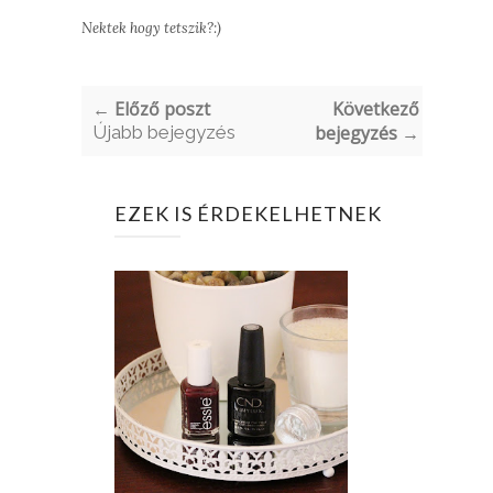
Nektek hogy tetszik?:)
← Előző poszt
Következő
Újabb bejegyzés
bejegyzés →
EZEK IS ÉRDEKELHETNEK