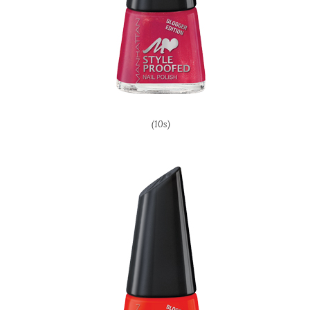
(10s)