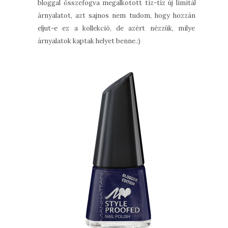
bloggal összefogva megalkotott tíz-tíz új limitált
árnyalatot, azt sajnos nem tudom, hogy hozzánk
eljut-e ez a kollekció, de azért nézzük, milyen
árnyalatok kaptak helyet benne.:)