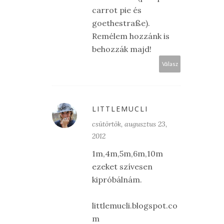
carrot pie és
goethestraße).
Remélem hozzánk is
behozzák majd!
Válasz
LITTLEMUCLI
csütörtök, augusztus 23,
2012
1m,4m,5m,6m,10m
ezeket szívesen
kipróbálnám.
littlemucli.blogspot.co
m