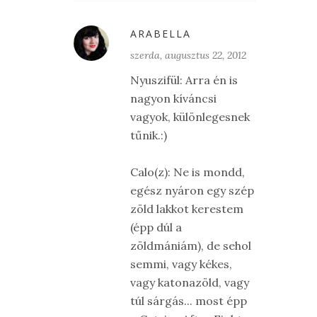
ARABELLA
szerda, augusztus 22, 2012
Nyuszifül: Arra én is
nagyon kíváncsi
vagyok, különlegesnek
tűnik.:)
Calo(z): Ne is mondd,
egész nyáron egy szép
zöld lakkot kerestem
(épp dúl a
zöldmániám), de sehol
semmi, vagy kékes,
vagy katonazöld, vagy
túl sárgás... most épp