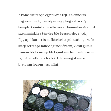
A kompakt teteje egy tükröt rejt, én ennek is
nagyon örülök, van olyan nagy, hogy akár egy
komplett sminket is el lehessen benne készíteni, de
szemsminkhez tényleg bőségesen elegendő.:)
Egy applikátort is mellékeltek a palettához, ezt én
kifejezetten jó minőségűnek érzem, kicsit gumis,
tömörebb, keményebb tapintású, ha máshoz nem
is, extracsillámos festékek felsimogatásához
biztosan fogom használni.