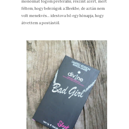
monóimat fogom preferálni, részint azért, mert
féltem, hogy belezúgok a Sleekbe, de aztán nem
volt menekvés... idestova bő egy hónapja, hogy
átvettem a postástól.