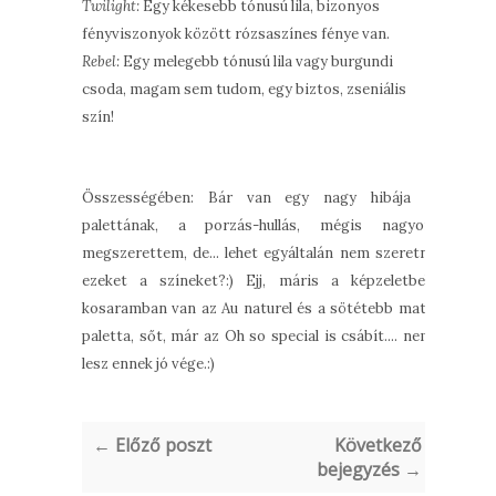
Twilight:
Egy kékesebb tónusú lila, bizonyos
fényviszonyok között rózsaszínes fénye van.
Rebel:
Egy melegebb tónusú lila vagy burgundi
csoda, magam sem tudom, egy biztos, zseniális
szín!
Összességében: Bár van egy nagy hibája a
palettának, a porzás-hullás, mégis nagyon
megszerettem, de... lehet egyáltalán nem szeretni
ezeket a színeket?:) Ejj, máris a képzeletbeli
kosaramban van az Au naturel és a sötétebb matt
paletta, sőt, már az Oh so special is csábít.... nem
lesz ennek jó vége.:)
← Előző poszt
Következő
bejegyzés →