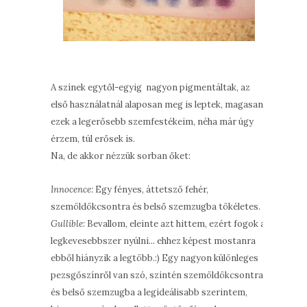
A színek egytől-egyig nagyon pigmentáltak, az
első használatnál alaposan meg is leptek, magasan
ezek a legerősebb szemfestékeim, néha már úgy
érzem, túl erősek is.
Na, de akkor nézzük sorban őket:
Innocence:
Egy fényes, áttetsző fehér,
szemöldökcsontra és belső szemzugba tökéletes.
Gullible:
Bevallom, eleinte azt hittem, ezért fogok a
legkevesebbszer nyúlni... ehhez képest mostanra
ebből hiányzik a legtöbb.:) Egy nagyon különleges
pezsgőszínről van szó, szintén szemöldökcsontra
és belső szemzugba a legideálisabb szerintem,