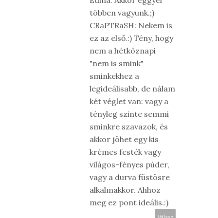
Edina: Akkor eggyel
többen vagyunk.;)
CRaPTRaSH: Nekem is
ez az első.:) Tény, hogy
nem a hétköznapi
"nem is smink"
sminkekhez a
legideálisabb, de nálam
két véglet van: vagy a
tényleg szinte semmi
sminkre szavazok, és
akkor jöhet egy kis
krémes festék vagy
világos-fényes púder,
vagy a durva füstösre
alkalmakkor. Ahhoz
meg ez pont ideális.:)
Válasz