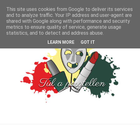
This site uses cookies from Google to deliver its services
and to analyze traffic. Your IP address and user-agent are
shared with Google along with performance and security
metrics to ensure quality of service, generate usage
statistics, and to detect and address abuse.
LEARN MORE
GOT IT