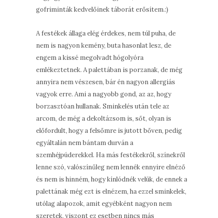
gofriminták kedvelőinek táborát erősítem.:)
A festékek állaga elég érdekes, nem túl puha, de
nem is nagyon kemény, buta hasonlat lesz, de
engem a kissé megolvadt hógolyóra
emlékeztetnek. A palettában is porzanak, de még
annyira nem vészesen, bár én nagyon allergiás
vagyok erre. Ami a nagyobb gond, az az, hogy
borzasztóan hullanak. Sminkelés után tele az
arcom, de még a dekoltázsom is, sőt, olyan is
előfordult, hogy a felsőmre is jutott bőven, pedig
egyáltalán nem bántam durván a
szemhéjpúderekkel. Ha más festékekről, színekről
lenne szó, valószínűleg nem lennék ennyire elnéző
és nem is hinném, hogy kínlódnék velük, de ennek a
palettának még ezt is elnézem, ha ezzel sminkelek,
utólag alapozok, amit egyébként nagyon nem
szeretek, viszont ez esetben nincs más