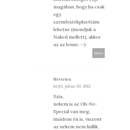
magában, hogy ha csak
egy
szemfestékplaettám
lehetne (mondjuk a
Naked mellett), akkor
az az lenne. :-)
Válasz
Névtelen
hétfő, július 30, 2012
Szia,
nekem is az Oh-So-
Special van meg,
imádom én is, viszont
az nekem nem hullik,