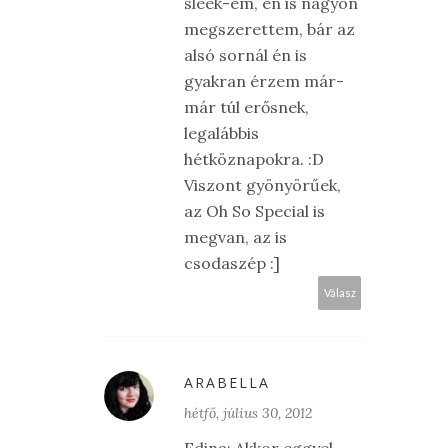
sleek-em, én is nagyon
megszerettem, bár az
alsó sornál én is
gyakran érzem már-
már túl erősnek,
legalábbis
hétköznapokra. :D
Viszont gyönyörűek,
az Oh So Special is
megvan, az is
csodaszép :]
Válasz
ARABELLA
hétfő, július 30, 2012