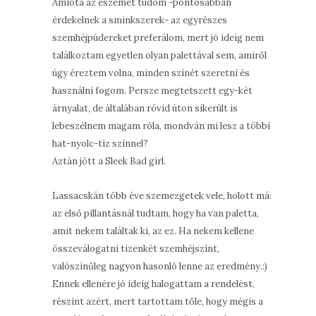
Amióta az eszemet tudom -pontosabban
érdekelnek a sminkszerek- az egyrészes
szemhéjpúdereket preferálom, mert jó ideig nem
találkoztam egyetlen olyan palettával sem, amiről
úgy éreztem volna, minden színét szeretni és
használni fogom. Persze megtetszett egy-két
árnyalat, de általában rövid úton sikerült is
lebeszélnem magam róla, mondván mi lesz a többi
hat-nyolc-tíz színnel?
Aztán jött a Sleek Bad girl.
Lassacskán több éve szemezgetek vele, holott már
az első pillantásnál tudtam, hogy ha van paletta,
amit nekem találtak ki, az ez. Ha nekem kellene
összeválogatni tizenkét szemhéjszínt,
valószínűleg nagyon hasonló lenne az eredmény.:)
Ennek ellenére jó ideig halogattam a rendelést,
részint azért, mert tartottam tőle, hogy mégis a