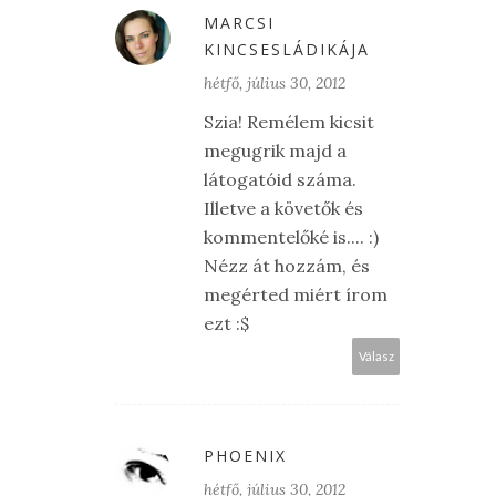
MARCSI
KINCSESLÁDIKÁJA
hétfő, július 30, 2012
Szia! Remélem kicsit
megugrik majd a
látogatóid száma.
Illetve a követők és
kommentelőké is.... :)
Nézz át hozzám, és
megérted miért írom
ezt :$
Válasz
PHOENIX
hétfő, július 30, 2012