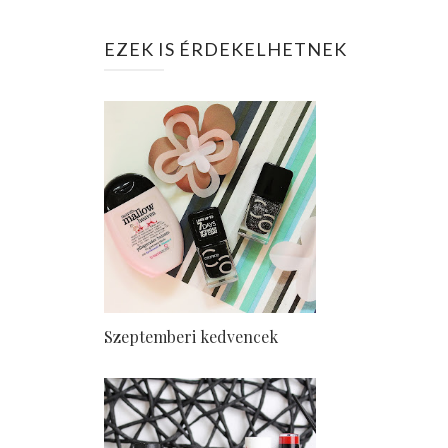
EZEK IS ÉRDEKELHETNEK
Szeptemberi kedvencek