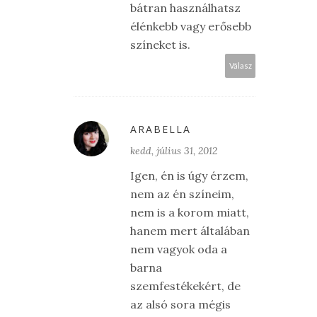
bátran használhatsz
élénkebb vagy erősebb
színeket is.
Válasz
ARABELLA
kedd, július 31, 2012
Igen, én is úgy érzem,
nem az én színeim,
nem is a korom miatt,
hanem mert általában
nem vagyok oda a
barna
szemfestékekért, de
az alsó sora mégis