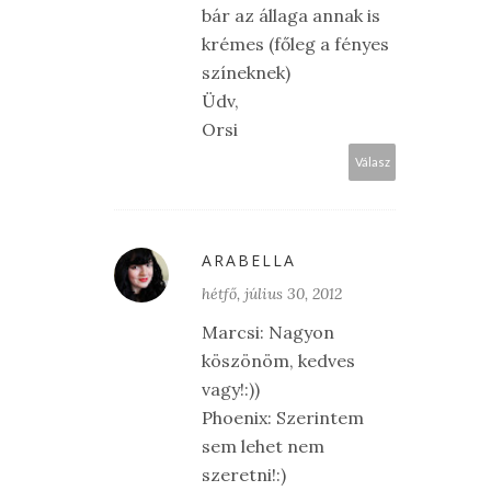
bár az állaga annak is
krémes (főleg a fényes
színeknek)
Üdv,
Orsi
Válasz
ARABELLA
hétfő, július 30, 2012
Marcsi: Nagyon
köszönöm, kedves
vagy!:))
Phoenix: Szerintem
sem lehet nem
szeretni!:)