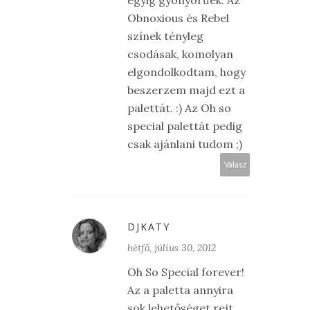
egyig gyönyörűek. Az
Obnoxious és Rebel
színek tényleg
csodásak, komolyan
elgondolkodtam, hogy
beszerzem majd ezt a
palettát. :) Az Oh so
special palettát pedig
csak ajánlani tudom ;)
Válasz
DJKATY
hétfő, július 30, 2012
Oh So Special forever!
Az a paletta annyira
sok lehetőséget rejt