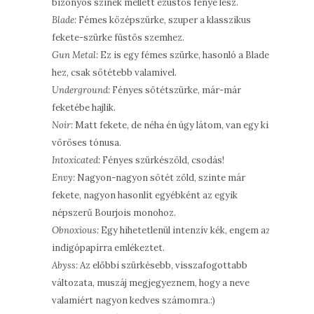
bizonyos színek mellett ezüstös fénye lesz.
Blade:
Fémes középszürke, szuper a klasszikus
fekete-szürke füstös szemhez.
Gun Metal:
Ez is egy fémes szürke, hasonló a Blade-
hez, csak sötétebb valamivel.
Underground:
Fényes sötétszürke, már-már
feketébe hajlik.
Noir:
Matt fekete, de néha én úgy látom, van egy kis
vöröses tónusa.
Intoxicated:
Fényes szürkészöld, csodás!
Envy:
Nagyon-nagyon sötét zöld, szinte már
fekete, nagyon hasonlít egyébként az egyik
népszerű Bourjois monohoz.
Obnoxious:
Egy hihetetlenül intenzív kék, engem az
indigópapírra emlékeztet.
Abyss:
Az előbbi szürkésebb, visszafogottabb
változata, muszáj megjegyeznem, hogy a neve
valamiért nagyon kedves számomra.:)