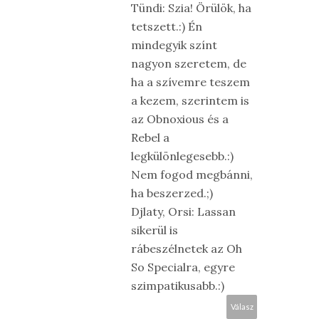
Tündi: Szia! Örülök, ha
tetszett.:) Én
mindegyik színt
nagyon szeretem, de
ha a szívemre teszem
a kezem, szerintem is
az Obnoxious és a
Rebel a
legkülönlegesebb.:)
Nem fogod megbánni,
ha beszerzed.;)
Djlaty, Orsi: Lassan
sikerül is
rábeszélnetek az Oh
So Specialra, egyre
szimpatikusabb.:)
Válasz