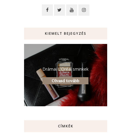
KIEMELT BEJEGYZÉS
Drámai L'Oréal sminkek
Olvasd tovább
CÍMKÉK