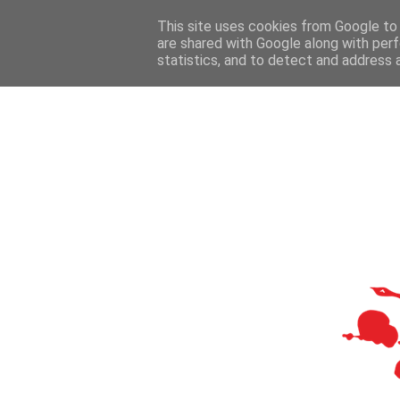
This site uses cookies from Google to d
are shared with Google along with perf
statistics, and to detect and address 