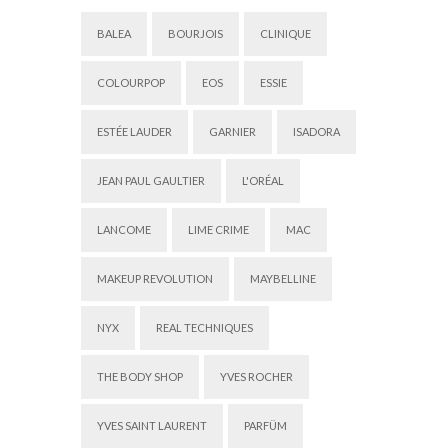
BALEA
BOURJOIS
CLINIQUE
COLOURPOP
EOS
ESSIE
ESTÉE LAUDER
GARNIER
ISADORA
JEAN PAUL GAULTIER
L'ORÉAL
LANCOME
LIME CRIME
MAC
MAKEUP REVOLUTION
MAYBELLINE
NYX
REAL TECHNIQUES
THE BODY SHOP
YVES ROCHER
YVES SAINT LAURENT
PARFÜM