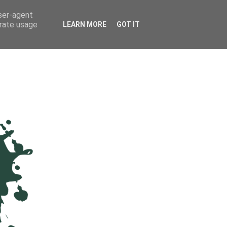
user-agent
erate usage
LEARN MORE
GOT IT