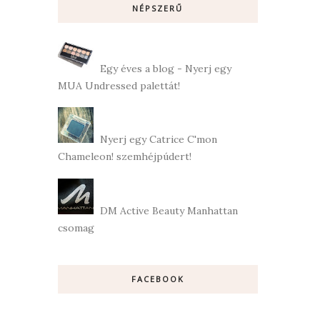
NÉPSZERŰ
Egy éves a blog - Nyerj egy
MUA Undressed palettát!
Nyerj egy Catrice C'mon
Chameleon! szemhéjpúdert!
DM Active Beauty Manhattan
csomag
FACEBOOK