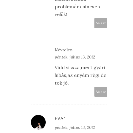
problémám nincsen
velük!
Válasz
Névtelen
péntek, július 13, 2012
Vidd vissza,mert gyàri
hibàs,az enyèm règi,de
tok jó.
Válasz
EVA1
péntek, július 13, 2012