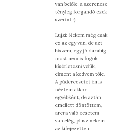
van belőle, a szerencse
tényleg forgandó ezek
szerint.:)
Lujzi: Nekem még csak
ez az egy van, de azt
hiszem, egy jó darabig
most nem is fogok
kísérletezni velük,
elment a kedvem tőle.
A púderecsetet én is
néztem akkor
egyébként, de aztán
emellett döntöttem,
arcra való ecsetem
van elég, plusz nekem
az kifejezetten