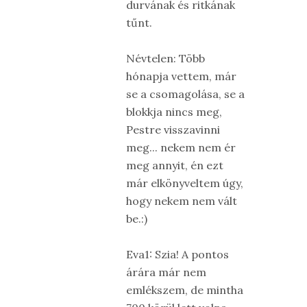
durvának és ritkának
tűnt.
Névtelen: Több
hónapja vettem, már
se a csomagolása, se a
blokkja nincs meg,
Pestre visszavinni
meg... nekem nem ér
meg annyit, én ezt
már elkönyveltem úgy,
hogy nekem nem vált
be.:)
Eva1: Szia! A pontos
árára már nem
emlékszem, de mintha