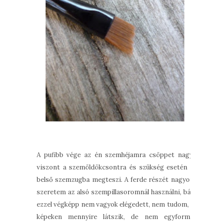
A pufibb vége az én szemhéjamra csöppet nagy,
viszont a szemöldökcsontra és szükség esetén a
belső szemzugba megteszi. A ferde részét nagyon
szeretem az alsó szempillasoromnál használni, bár
ezzel végképp nem vagyok elégedett, nem tudom, a
képeken mennyire látszik, de nem egyforma