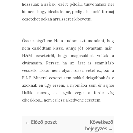
hosszúak a szálak, ezért például tusvonalhoz nem
hinném, hogy ideális lenne, pedig a hasonló formájú
ecseteket sokan arra szeretik bevetni.
Összességében: Nem tudom azt mondani, hogy
nem csalódtam kissé. Annyi jót olvastam már a
H&M ecseteiről, hogy magasabbak voltak az
elvárásaim. Persze, ha az árat is számításba
vesszük, akkor nem olyan rossz vétel ez, bár az
E.L.F. Mineral ecsetei sem sokkal drágábbak és ez
azoknak én úgy érzem, a nyomába sem ér sajnos.
Hullik, mozog az egyik vége, a ferde vége
cikcakkos... nem ez lesz a kedvenc ecsetem.
← Előző poszt
Következő
bejegyzés →