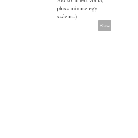
700 körül lett volna,
plusz mínusz egy
százas.:)
Válasz