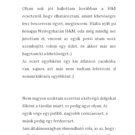
Olyan sok jót hallottam korábban a H&M
ecseteiről, hogy elhatároztam, amint lehetőségem
lesz beszerezni egyet, megteszem. Hiába nyílt pár
hónapja Nyíregyházán H&M, oda még mindig nem
jutottam el, viszont az egyik pesti utam során
szembejött velem egy üzlet, és akkor már nem
hagytam ki a lehetőséget.:)
Az ecset egyébként egy kis átlátszó zacskóban
van, sajnos azt már nem tudtam lefotózni, de
semmi különös egyébként.:)
Nem nagyon szoktam szeretni a kétvégű dolgokat,
főként a tárolás miatt, ez pedig ugye olyan. Az
egyik vége egy pufibb, nagyobb ceruzaecset, a
másik pedig egy ferdeecset.
Ami általánosságban elmondható róla, az az, hogy a