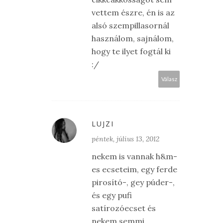
vettem észre, én is az
alsó szempillasornál
használom, sajnálom,
hogy te ilyet fogtál ki
:/
Válasz
LUJZI
péntek, július 13, 2012
nekem is vannak h&m-
es ecseteim, egy ferde
pirosító-, gey púder-,
és egy pufi
satírozóecset és
nekem semmi