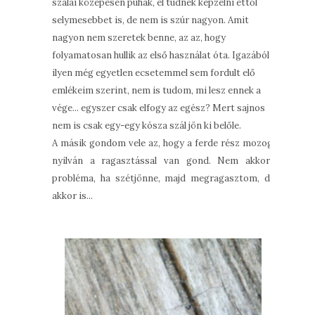
szálai közepesen puhák, el tudnék képzelni ettől
selymesebbet is, de nem is szúr nagyon. Amit
nagyon nem szeretek benne, az az, hogy
folyamatosan hullik az első használat óta. Igazából
ilyen még egyetlen ecsetemmel sem fordult elő
emlékeim szerint, nem is tudom, mi lesz ennek a
vége... egyszer csak elfogy az egész? Mert sajnos
nem is csak egy-egy kósza szál jön ki belőle.
A másik gondom vele az, hogy a ferde rész mozog,
nyilván a ragasztással van gond. Nem akkora
probléma, ha szétjönne, majd megragasztom, de
akkor is...