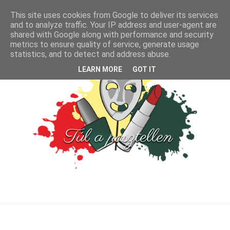
This site uses cookies from Google to deliver its services
and to analyze traffic. Your IP address and user-agent are
shared with Google along with performance and security
metrics to ensure quality of service, generate usage
statistics, and to detect and address abuse.
LEARN MORE
GOT IT