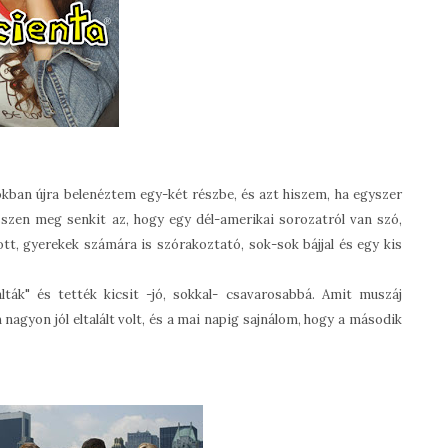
kban újra belenéztem egy-két részbe, és azt hiszem, ha egyszer
sszen meg senkit az, hogy egy dél-amerikai sorozatról van szó,
tt, gyerekek számára is szórakoztató, sok-sok bájjal és egy kis
ták" és tették kicsit -jó, sokkal- csavarosabbá. Amit muszáj
nagyon jól eltalált volt, és a mai napig sajnálom, hogy a második