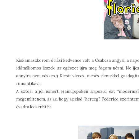
Kiskamaszkorom óriási kedvence volt a Csakcsa angyal, a napo
időmilliomos leszek, az egészet újra meg fogom nézni. Ne ije
annyira nem vészes.:) Kicsit vicces, mesés elemekkel gazdagíto
romantikával.
A sztori a jól ismert Hamupipőkén alapszik, ezt "modernizál
megemlítenem, az az, hogy az első "herceg", Federico szerintem 
évadra lecserélték.