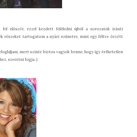
m fel először, ezzel kezdett feléledni újból a sorozatok iránti
k részeket tartogatom a nyári szünetre, mint egy féltve őrzött
oglaljam, mert szinte biztos vagyok benne, hogy így érthetetlen
ez, szeretni fogja.:)