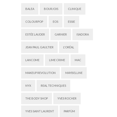
BALEA
BOURJOIS
CLINIQUE
COLOURPOP
EOS
ESSIE
ESTÉE LAUDER
GARNIER
ISADORA
JEAN PAUL GAULTIER
L'ORÉAL
LANCOME
LIME CRIME
MAC
MAKEUP REVOLUTION
MAYBELLINE
NYX
REAL TECHNIQUES
THE BODY SHOP
YVES ROCHER
YVES SAINT LAURENT
PARFÜM