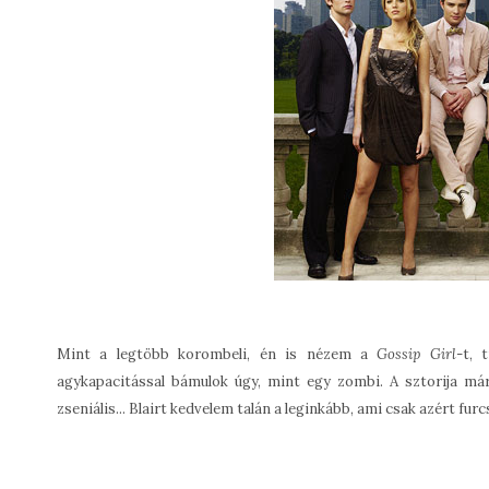
Mint a legtöbb korombeli, én is nézem a
Gossip Girl
-t, 
agykapacitással bámulok úgy, mint egy zombi. A sztorija má
zseniális... Blairt kedvelem talán a leginkább, ami csak azért fur