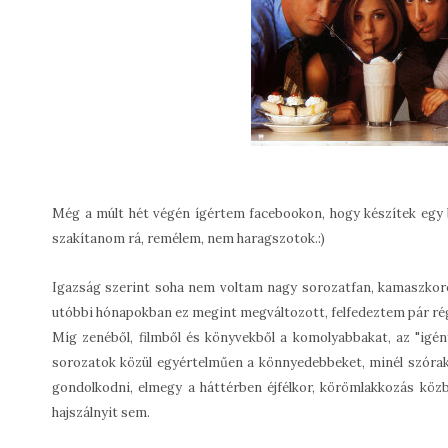
Még a múlt hét végén ígértem facebookon, hogy készítek egy b
szakítanom rá, remélem, nem haragszotok.:)
Igazság szerint soha nem voltam nagy sorozatfan, kamaszko
utóbbi hónapokban ez megint megváltozott, felfedeztem pár régi 
Míg zenéből, filmből és könyvekből a komolyabbakat, az "ig
sorozatok közül egyértelműen a könnyedebbeket, minél szórako
gondolkodni, elmegy a háttérben éjfélkor, körömlakkozás közbe
hajszálnyit sem.