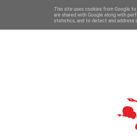
This site uses cookies from Google to d
are shared with Google along with perf
statistics, and to detect and address 