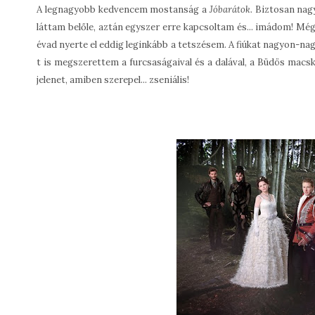
A legnagyobb kedvencem mostanság a
Jóbarátok.
Biztosan nagy
láttam belőle, aztán egyszer erre kapcsoltam és... imádom! Mé
évad nyerte el eddig leginkább a tetszésem. A fiúkat nagyon-na
t is megszerettem a furcsaságaival és a dalával, a Büdös macsk
jelenet, amiben szerepel... zseniális!