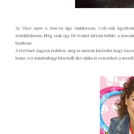
Az
Once upon a time
-ra úgy emlékszem,
Lolly
-nál figyelte
érdeklődésem. Még csak egy fél évadot láttam belőle, a maradé
bonbont.
A történet nagyon érdekes, meg se merem kísérelni, hogy összef
lenne, ezt mindenképp látni kell! Aki valaha is vonzódott a mesékh