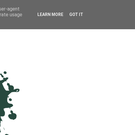
user-agent
erate usage
LEARN MORE
GOT IT