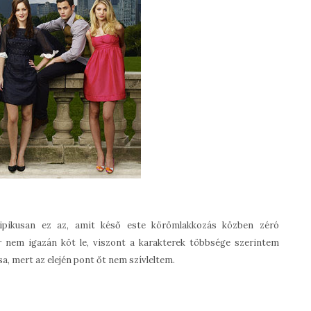
tipikusan ez az, amit késő este körömlakkozás közben zéró
r nem igazán köt le, viszont a karakterek többsége szerintem
csa, mert az elején pont őt nem szívleltem.