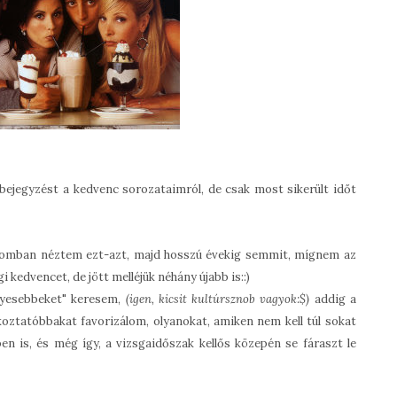
ejegyzést a kedvenc sorozataimról, de csak most sikerült időt
romban néztem ezt-azt, majd hosszú évekig semmit, mígnem az
kedvencet, de jött melléjük néhány újabb is::)
ényesebbeket" keresem,
(igen, kicsit kultúrsznob vagyok:$)
addig a
ztatóbbakat favorizálom, olyanokat, amiken nem kell túl sokat
n is, és még így, a vizsgaidőszak kellős közepén se fáraszt le