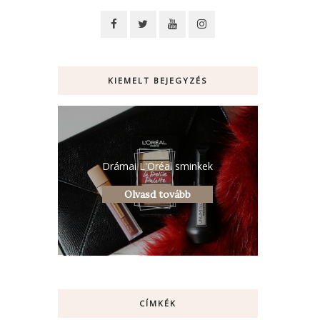
KIEMELT BEJEGYZÉS
Drámai L'Oréal sminkek
Olvasd tovább
CÍMKÉK