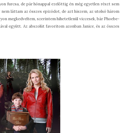
on furcsa, de pár hónappal ezelőttig én még egyetlen részt sem
g nem láttam az összes epizódot, de azt hiszem, az utolsó három
gyon megkedveltem, szerintem hihetetlenül viccesek, bár Phoebe-
ával együtt. Az abszolút favoritom azonban Janice, és az összes