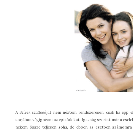
A
Szívek szállodájá
t nem néztem rendszeresen, csak ha épp el
sorjában végignézni az epizódokat. Igazság szerint már a csel
nekem össze teljesen soha, de ebben az esetben számomra 