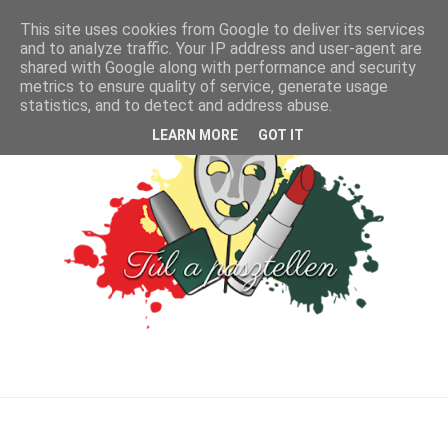
This site uses cookies from Google to deliver its services
and to analyze traffic. Your IP address and user-agent are
shared with Google along with performance and security
metrics to ensure quality of service, generate usage
statistics, and to detect and address abuse.
LEARN MORE
GOT IT