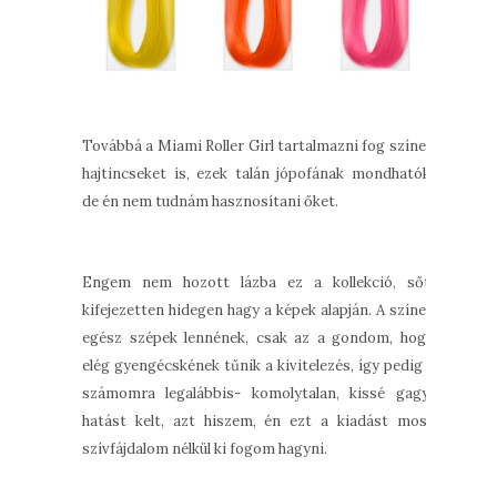
Továbbá a Miami Roller Girl tartalmazni fog színes
hajtincseket is, ezek talán jópofának mondhatók,
de én nem tudnám hasznosítani őket.
Engem nem hozott lázba ez a kollekció, sőt,
kifejezetten hidegen hagy a képek alapján. A színek
egész szépek lennének, csak az a gondom, hogy
elég gyengécskének tűnik a kivitelezés, így pedig -
számomra legalábbis- komolytalan, kissé gagyi
hatást kelt, azt hiszem, én ezt a kiadást most
szívfájdalom nélkül ki fogom hagyni.