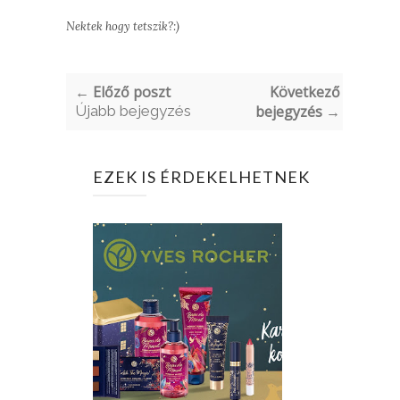
Nektek hogy tetszik?:)
← Előző poszt
Következő
Újabb bejegyzés
bejegyzés →
EZEK IS ÉRDEKELHETNEK