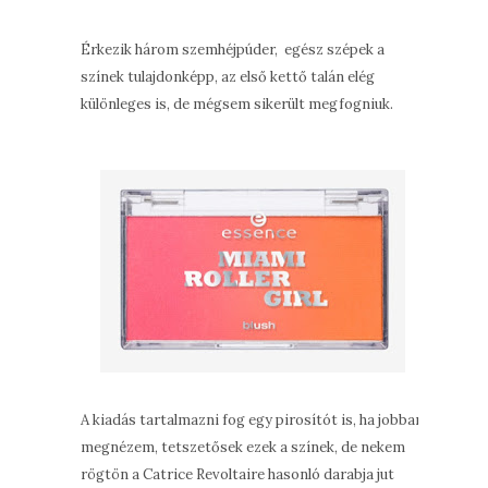
Érkezik három szemhéjpúder, egész szépek a
színek tulajdonképp, az első kettő talán elég
különleges is, de mégsem sikerült megfogniuk.
A kiadás tartalmazni fog egy pirosítót is, ha jobban
megnézem, tetszetősek ezek a színek, de nekem
rögtön a Catrice Revoltaire hasonló darabja jut