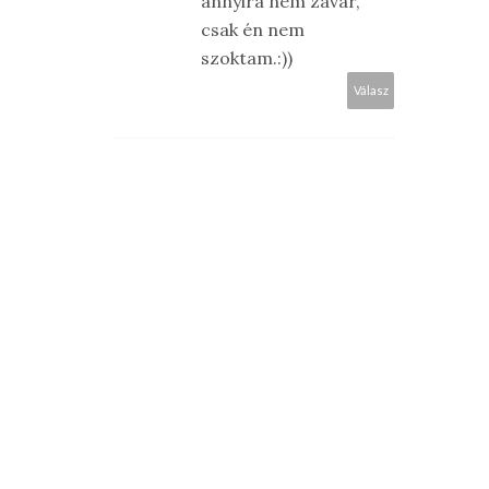
annyira nem zavar,
csak én nem
szoktam.:))
Válasz