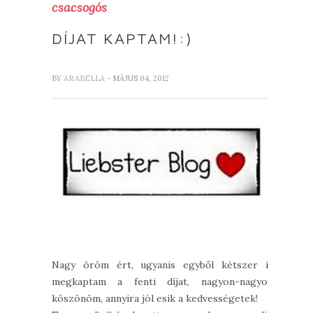
csacsogós
DÍJAT KAPTAM!:)
BY
ARABELLA
- MÁJUS 04, 2012
Nagy öröm ért, ugyanis egyből kétszer is
megkaptam a fenti díjat, nagyon-nagyon
köszönöm, annyira jól esik a kedvességetek!