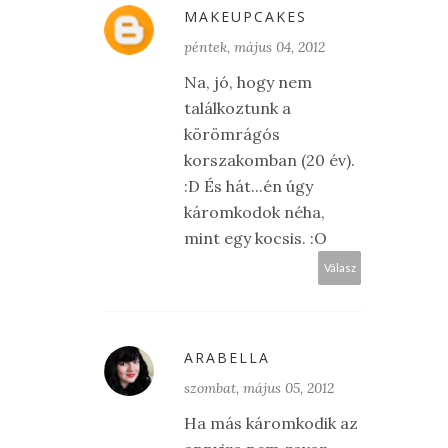
MAKEUPCAKES
péntek, május 04, 2012
Na, jó, hogy nem
találkoztunk a
körömrágós
korszakomban (20 év).
:D És hát...én úgy
káromkodok néha,
mint egy kocsis. :O
Válasz
ARABELLA
szombat, május 05, 2012
Ha más káromkodik az