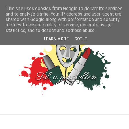
This site uses cookies from Google to deliver its services
and to analyze traffic. Your IP address and user-agent are
shared with Google along with performance and security
metrics to ensure quality of service, generate usage
statistics, and to detect and address abuse.
LEARN MORE
GOT IT