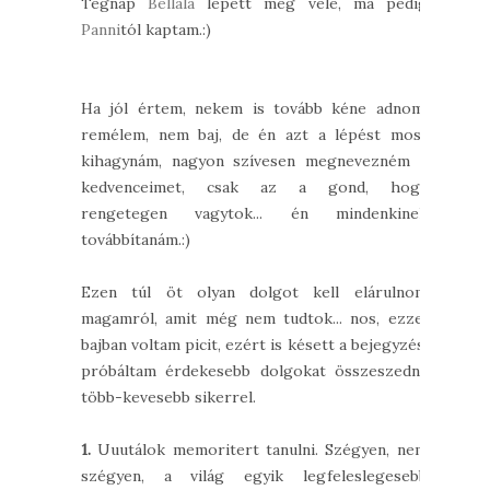
Tegnap
Bellala
lepett meg vele, ma pedig
Panni
tól kaptam.:)
Ha jól értem, nekem is tovább kéne adnom,
remélem, nem baj, de én azt a lépést most
kihagynám, nagyon szívesen megnevezném a
kedvenceimet, csak az a gond, hogy
rengetegen vagytok... én mindenkinek
továbbítanám.:)
Ezen túl öt olyan dolgot kell elárulnom
magamról, amit még nem tudtok... nos, ezzel
bajban voltam picit, ezért is késett a bejegyzés,
próbáltam érdekesebb dolgokat összeszedni,
több-kevesebb sikerrel.
1.
Uuutálok memoritert tanulni. Szégyen, nem
szégyen, a világ egyik legfeleslegesebb