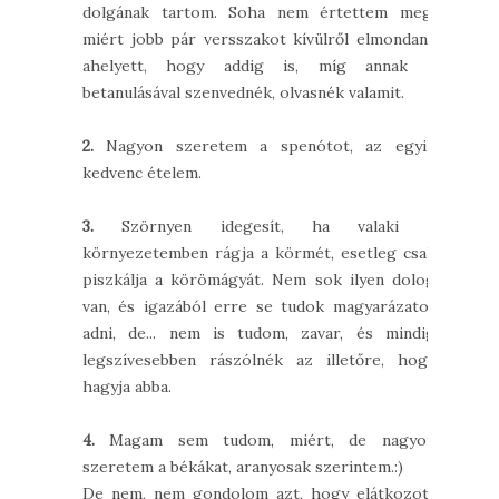
dolgának tartom. Soha nem értettem meg,
miért jobb pár versszakot kívülről elmondani,
ahelyett, hogy addig is, míg annak a
betanulásával szenvednék, olvasnék valamit.
2.
Nagyon szeretem a spenótot, az egyik
kedvenc ételem.
3.
Szörnyen idegesít, ha valaki a
környezetemben rágja a körmét, esetleg csak
piszkálja a körömágyát. Nem sok ilyen dolog
van, és igazából erre se tudok magyarázatot
adni, de... nem is tudom, zavar, és mindig
legszívesebben rászólnék az illetőre, hogy
hagyja abba.
4.
Magam sem tudom, miért, de nagyon
szeretem a békákat, aranyosak szerintem.:)
De nem, nem gondolom azt, hogy elátkozott