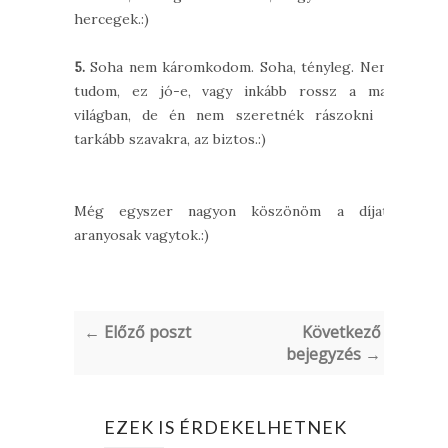
hercegek.:)
5.
Soha nem káromkodom. Soha, tényleg. Nem
tudom, ez jó-e, vagy inkább rossz a mai
világban, de én nem szeretnék rászokni a
tarkább szavakra, az biztos.:)
Még egyszer nagyon köszönöm a díjat,
aranyosak vagytok.:)
← Előző poszt
Következő
bejegyzés →
EZEK IS ÉRDEKELHETNEK