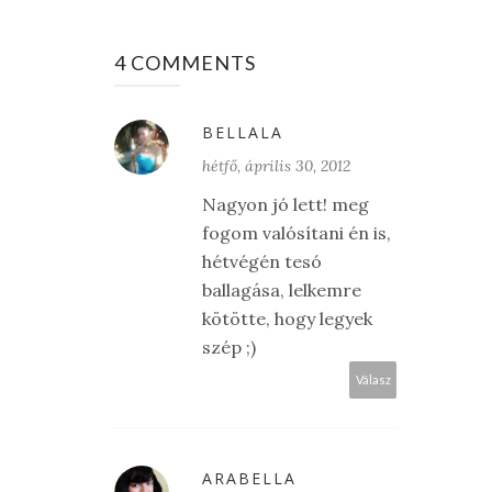
4 COMMENTS
BELLALA
hétfő, április 30, 2012
Nagyon jó lett! meg
fogom valósítani én is,
hétvégén tesó
ballagása, lelkemre
kötötte, hogy legyek
szép ;)
Válasz
ARABELLA