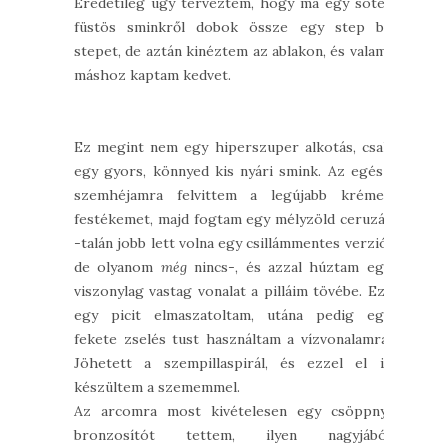
Eredetileg úgy terveztem, hogy ma egy sötét
füstös sminkről dobok össze egy step by
stepet, de aztán kinéztem az ablakon, és valami
máshoz kaptam kedvet.
Ez megint nem egy hiperszuper alkotás, csak
egy gyors, könnyed kis nyári smink. Az egész
szemhéjamra felvittem a legújabb krémes
festékemet, majd fogtam egy mélyzöld ceruzát
-talán jobb lett volna egy csillámmentes verzió,
de olyanom
még
nincs-, és azzal húztam egy
viszonylag vastag vonalat a pilláim tövébe. Ezt
egy picit elmaszatoltam, utána pedig egy
fekete zselés tust használtam a vízvonalamra.
Jöhetett a szempillaspirál, és ezzel el is
készültem a szememmel.
Az arcomra most kivételesen egy csöppnyi
bronzosítót tettem, ilyen nagyjából