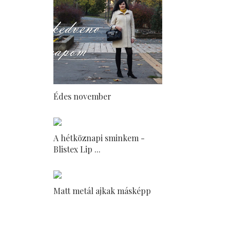
Édes november
A hétköznapi sminkem -
Blistex Lip ...
Matt metál ajkak másképp