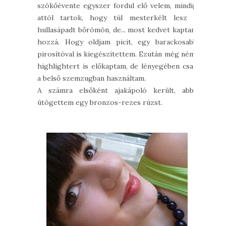
szökőévente egyszer fordul elő velem, mindig
attól tartok, hogy túl mesterkélt lesz a
hullasápadt bőrömön, de... most kedvet kaptam
hozzá. Hogy oldjam picit, egy barackosabb
pirosítóval is kiegészítettem. Ezután még némi
highlightert is előkaptam, de lényegében csak
a belső szemzugban használtam.
A számra elsőként ajakápoló került, abba
ütögettem egy bronzos-rezes rúzst.