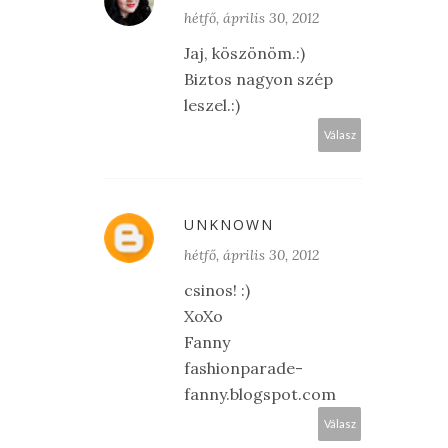
hétfő, április 30, 2012
Jaj, köszönöm.:)
Biztos nagyon szép
leszel.:)
Válasz
UNKNOWN
hétfő, április 30, 2012
csinos! :)
XoXo
Fanny
fashionparade-
fanny.blogspot.com
Válasz