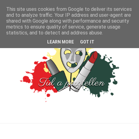
This site uses cookies from Google to deliver its services
and to analyze traffic. Your IP address and user-agent are
shared with Google along with performance and security
metrics to ensure quality of service, generate usage
statistics, and to detect and address abuse.
LEARN MORE
GOT IT