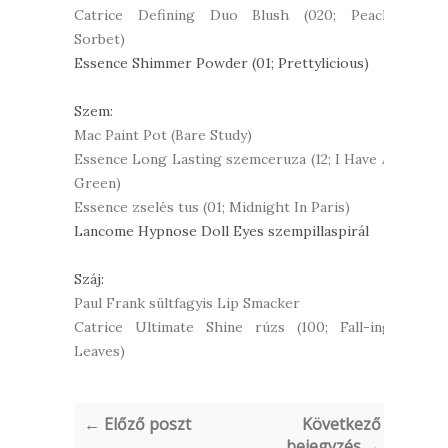
Catrice Defining Duo Blush (020; Peach
Sorbet)
Essence Shimmer Powder (01; Prettylicious)
Szem:
Mac Paint Pot (Bare Study)
Essence Long Lasting szemceruza (12; I Have A
Green)
Essence zselés tus (01; Midnight In Paris)
Lancome Hypnose Doll Eyes szempillaspirál
Száj:
Paul Frank sültfagyis Lip Smacker
Catrice Ultimate Shine rúzs (100; Fall-ing
Leaves)
← Előző poszt
Következő
bejegyzés →