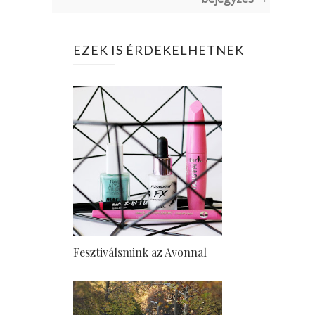
EZEK IS ÉRDEKELHETNEK
Fesztiválsmink az Avonnal