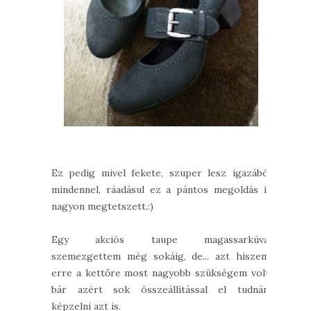
Ez pedig mivel fekete, szuper lesz igazából
mindennel, ráadásul ez a pántos megoldás is
nagyon megtetszett.:)
Egy akciós taupe magassarkúval
szemezgettem még sokáig, de... azt hiszem,
erre a kettőre most nagyobb szükségem volt,
bár azért sok összeállítással el tudnám
képzelni azt is.