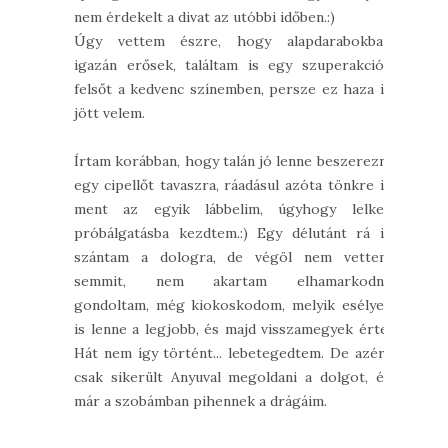
nem érdekelt a divat az utóbbi időben.:)
Úgy vettem észre, hogy alapdarabokban
igazán erősek, találtam is egy szuperakciós
felsőt a kedvenc színemben, persze ez haza is
jött velem.
Írtam korábban, hogy talán jó lenne beszerezni
egy cipellőt tavaszra, ráadásul azóta tönkre is
ment az egyik lábbelim, úgyhogy lelkes
próbálgatásba kezdtem.:) Egy délutánt rá is
szántam a dologra, de végöl nem vettem
semmit, nem akartam elhamarkodni,
gondoltam, még kiokoskodom, melyik esélyes
is lenne a legjobb, és majd visszamegyek érte.
Hát nem így történt... lebetegedtem. De azért
csak sikerült Anyuval megoldani a dolgot, és
már a szobámban pihennek a drágáim.