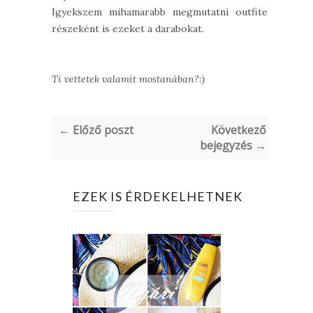
Igyekszem mihamarabb megmutatni outfitek
részeként is ezeket a darabokat.
Ti vettetek valamit mostanában?:)
← Előző poszt
Következő
bejegyzés →
EZEK IS ÉRDEKELHETNEK