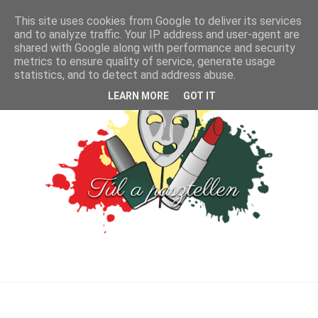
This site uses cookies from Google to deliver its services
and to analyze traffic. Your IP address and user-agent are
shared with Google along with performance and security
metrics to ensure quality of service, generate usage
statistics, and to detect and address abuse.
LEARN MORE
GOT IT