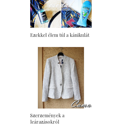
Ezekkel élem túl a kánikulát
Szerzemények a
leárazásokról