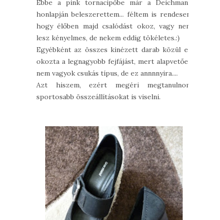
Ebbe a pink tornacipőbe már a Deichmann
honlapján beleszerettem... féltem is rendesen,
hogy élőben majd csalódást okoz, vagy nem
lesz kényelmes, de nekem eddig tökéletes.:)
Egyébként az összes kinézett darab közül ez
okozta a legnagyobb fejfájást, mert alapvetően
nem vagyok csukás típus, de ez annnnyira....
Azt hiszem, ezért megéri megtanulnom
sportosabb összeállításokat is viselni.