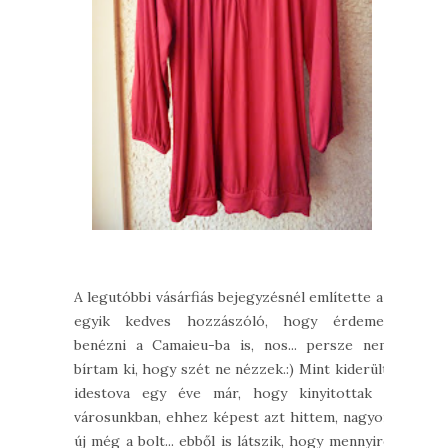
A legutóbbi vásárfiás bejegyzésnél említette az
egyik kedves hozzászóló, hogy érdemes
benézni a Camaieu-ba is, nos... persze nem
bírtam ki, hogy szét ne nézzek.:) Mint kiderült,
idestova egy éve már, hogy kinyitottak a
városunkban, ehhez képest azt hittem, nagyon
új még a bolt... ebből is látszik, hogy mennyire