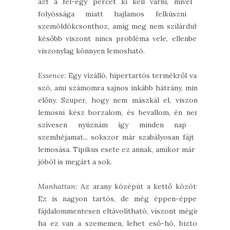
azt a fél-egy percet ki kell várni, mivel a
folyóssága miatt hajlamos felkúszni a
szemöldökcsonthoz, amíg meg nem szilárdult,
később viszont nincs probléma vele, ellenben
viszonylag könnyen lemosható.
Essence:
Egy vízálló, hipertartós termékről van
szó, ami számomra sajnos inkább hátrány, mint
előny. Szuper, hogy nem mászkál el, viszont
lemosni kész borzalom, és bevallom, én nem
szívesen nyúznám így minden nap a
szemhéjamat... sokszor már szabályosan fájt a
lemosása. Tipikus esete ez annak, amikor már a
jóból is megárt a sok.
Manhattan:
Az arany középút a kettő között.
Ez is nagyon tartós, de még éppen-éppen
fájdalommentesen eltávolítható, viszont mégis,
ha ez van a szememen, lehet eső-hó, biztos