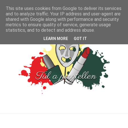
This site uses cookies from Google to deliver its services
and to analyze traffic. Your IP address and user-agent are
shared with Google along with performance and security
metrics to ensure quality of service, generate usage
statistics, and to detect and address abuse.
LEARN MORE
GOT IT