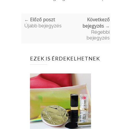
← Előző poszt
Következő
Újabb bejegyzés
bejegyzés →
Régebbi
bejegyzés
EZEK IS ÉRDEKELHETNEK