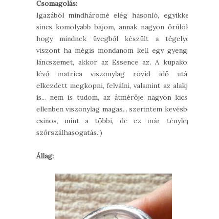
Csomagolás:
Igazából mindháromé elég hasonló, egyikkel
sincs komolyabb bajom, annak nagyon örülök,
hogy mindnek üvegből készült a tégelye,
viszont ha mégis mondanom kell egy gyenge
láncszemet, akkor az Essence az. A kupakon
lévő matrica viszonylag rövid idő után
elkezdett megkopni, felválni, valamint az alakja
is... nem is tudom, az átmérője nagyon kicsi,
ellenben viszonylag magas... szerintem kevésbé
csinos, mint a többi, de ez már tényleg
szőrszálhasogatás.:)
Állag: