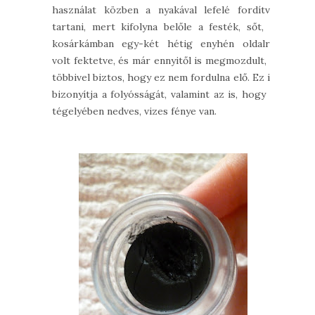
használat közben a nyakával lefelé fordítva
tartani, mert kifolyna belőle a festék, sőt, a
kosárkámban egy-két hétig enyhén oldalra
volt fektetve, és már ennyitől is megmozdult, a
többivel biztos, hogy ez nem fordulna elő. Ez is
bizonyítja a folyósságát, valamint az is, hogy a
tégelyében nedves, vizes fénye van.