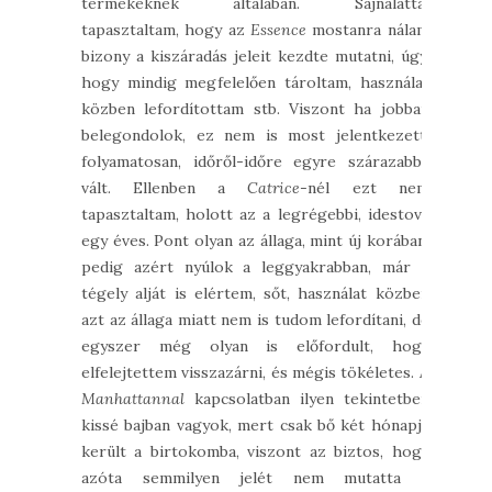
termékeknek általában. Sajnálattal
tapasztaltam, hogy az
Essence
mostanra nálam
bizony a kiszáradás jeleit kezdte mutatni, úgy,
hogy mindig megfelelően tároltam, használat
közben lefordítottam stb. Viszont ha jobban
belegondolok, ez nem is most jelentkezett,
folyamatosan, időről-időre egyre szárazabbá
vált. Ellenben a
Catrice
-nél ezt nem
tapasztaltam, holott az a legrégebbi, idestova
egy éves. Pont olyan az állaga, mint új korában,
pedig azért nyúlok a leggyakrabban, már a
tégely alját is elértem, sőt, használat közben
azt az állaga miatt nem is tudom lefordítani, de
egyszer még olyan is előfordult, hogy
elfelejtettem visszazárni, és mégis tökéletes. A
Manhattannal
kapcsolatban ilyen tekintetben
kissé bajban vagyok, mert csak bő két hónapja
került a birtokomba, viszont az biztos, hogy
azóta semmilyen jelét nem mutatta a