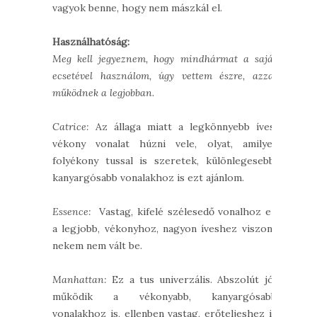
vagyok benne, hogy nem mászkál el.
Használhatóság:
Meg kell jegyeznem, hogy mindhármat a saját
ecsetével használom, úgy vettem észre, azzal
működnek a legjobban.
Catrice:
Az állaga miatt a legkönnyebb íves,
vékony vonalat húzni vele, olyat, amilyet
folyékony tussal is szeretek, különlegesebb,
kanyargósabb vonalakhoz is ezt ajánlom.
Essence:
Vastag, kifelé szélesedő vonalhoz ez
a legjobb, vékonyhoz, nagyon íveshez viszont
nekem nem vált be.
Manhattan:
Ez a tus univerzális. Abszolút jól
működik a vékonyabb, kanyargósabb
vonalakhoz is, ellenben vastag, erőteljeshez is