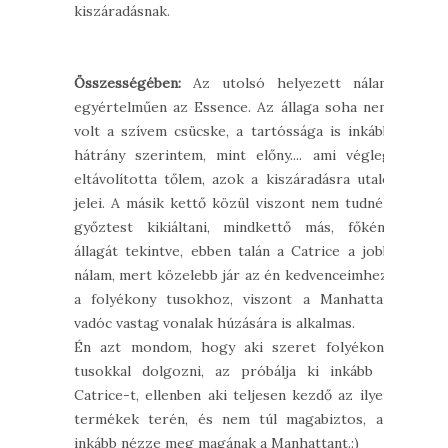
kiszáradásnak.
Összességében:
Az utolsó helyezett nálam
egyértelműen az Essence. Az állaga soha nem
volt a szívem csücske, a tartóssága is inkább
hátrány szerintem, mint előny.... ami végleg
eltávolította tőlem, azok a kiszáradásra utaló
jelei. A másik kettő közül viszont nem tudnék
győztest kikiáltani, mindkettő más, főként
állagát tekintve, ebben talán a Catrice a jobb
nálam, mert közelebb jár az én kedvenceimhez,
a folyékony tusokhoz, viszont a Manhattan
vadóc vastag vonalak húzására is alkalmas.
Én azt mondom, hogy aki szeret folyékony
tusokkal dolgozni, az próbálja ki inkább a
Catrice-t, ellenben aki teljesen kezdő az ilyen
termékek terén, és nem túl magabiztos, az
inkább nézze meg magának a Manhattant.:)