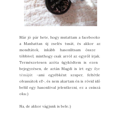
Már jó pár hete, hogy mutattam a facebookon
a Manhattan új zselés tusát, és akkor azt
mondtátok, inkább hasonlítsam össze a
többivel, minthogy csak arról az egyről írjak.:)
Természetesen azóta ügyködtem is ezen a
bejegyzésen, de aztán Magdi is írt egy
ilyen
témájút
-ami egyébként szuper, feltétlen
olvassátok el!-, és nem akartam én is rövid időn
belül egy hasonlóval jelentkezni, ez a csúszás
oka.:)
Na, de akkor vágjunk is bele.:)