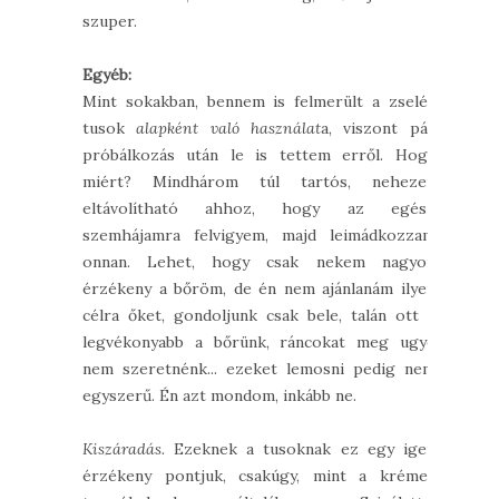
szuper.
Egyéb:
Mint sokakban, bennem is felmerült a zselés
tusok
alapként való használat
a, viszont pár
próbálkozás után le is tettem erről. Hogy
miért? Mindhárom túl tartós, nehezen
eltávolítható ahhoz, hogy az egész
szemhájamra felvigyem, majd leimádkozzam
onnan. Lehet, hogy csak nekem nagyon
érzékeny a bőröm, de én nem ajánlanám ilyen
célra őket, gondoljunk csak bele, talán ott a
legvékonyabb a bőrünk, ráncokat meg ugye
nem szeretnénk... ezeket lemosni pedig nem
egyszerű. Én azt mondom, inkább ne.
Kiszáradás.
Ezeknek a tusoknak ez egy igen
érzékeny pontjuk, csakúgy, mint a krémes