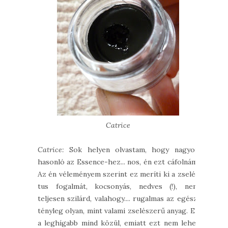
Catrice
Catrice:
Sok helyen olvastam, hogy nagyon
hasonló az Essence-hez... nos, én ezt cáfolnám.
Az én véleményem szerint ez meríti ki a zselés
tus fogalmát, kocsonyás, nedves (!), nem
teljesen szilárd, valahogy.... rugalmas az egész,
tényleg olyan, mint valami zselészerű anyag. Ez
a leghígabb mind közül, emiatt ezt nem lehet