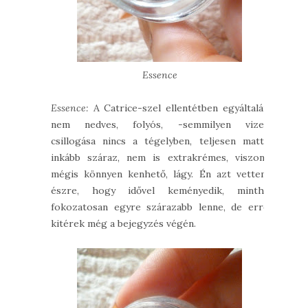
Essence
Essence:
A Catrice-szel ellentétben egyáltalán
nem nedves, folyós, -semmilyen vizes
csillogása nincs a tégelyben, teljesen matt-
inkább száraz, nem is extrakrémes, viszont
mégis könnyen kenhető, lágy. Én azt vettem
észre, hogy idővel keményedik, mintha
fokozatosan egyre szárazabb lenne, de erre
kitérek még a bejegyzés végén.