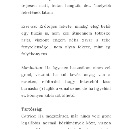
teljesen matt, bután hangzik, de... "mélyebb"
feketének látom.
Essence:
Erőteljes fekete, mindig elég belőle
egy húzás is, nem kell átmennem többször
rajta, viszont engem néha zavar a teljes
fénytelensége... nem olyan fekete, mint egy
folyékony tus.
Manhattan:
Ha ügyesen használom, nincs vele
gond, viszont ha túl kevés anyag van az
ecseten, előfordul, hogy feketéből kissé
barnásba (!) hajlik a vonal színe, de ha figyelünk,
ez könnyen kiküszöbölhető.
Tartósság:
Catrice:
Ha megszáradt, már nincs vele gond,
legalábbis normál körülmények közt, viszont