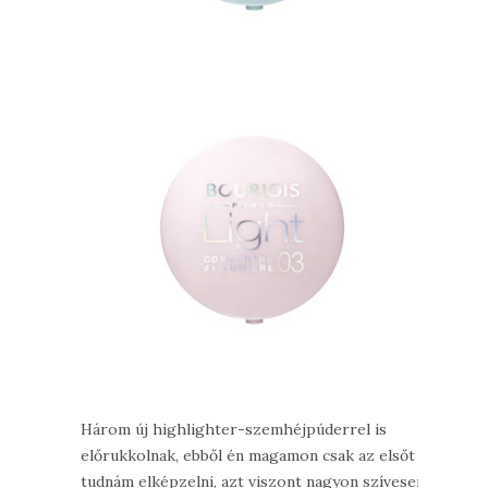
Három új highlighter-szemhéjpúderrel is
előrukkolnak, ebből én magamon csak az elsőt
tudnám elképzelni, azt viszont nagyon szívesen