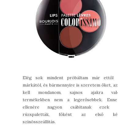
Elég sok mindent próbáltam már ettől a
márkától, és bármennyire is szeretem őket, azt
kell mondanom, sajnos ajakra való
termékekben nem a legerősebbek. Ennek
ellenére nagyon csábítanak ezek a
rúzspaletták, főként az első két
színösszeállítás.