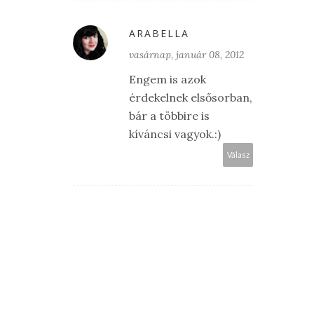
ARABELLA
vasárnap, január 08, 2012
Engem is azok
érdekelnek elsősorban,
bár a többire is
kíváncsi vagyok.:)
Válasz