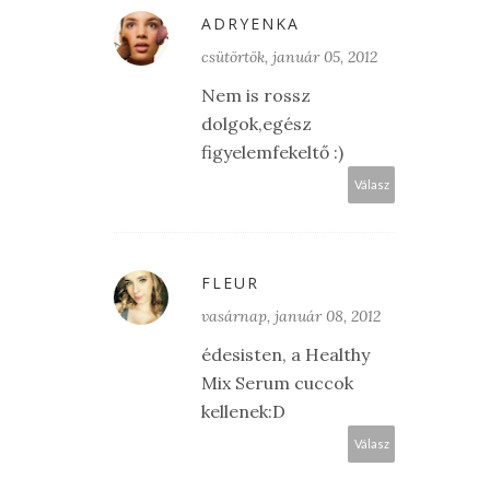
ADRYENKA
csütörtök, január 05, 2012
Nem is rossz
dolgok,egész
figyelemfekeltő :)
Válasz
FLEUR
vasárnap, január 08, 2012
édesisten, a Healthy
Mix Serum cuccok
kellenek:D
Válasz