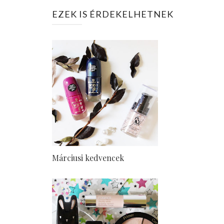
EZEK IS ÉRDEKELHETNEK
Márciusi kedvencek