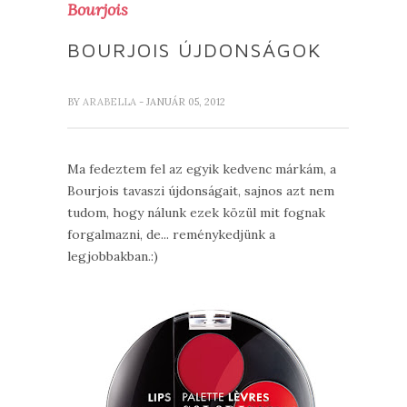
Bourjois
BOURJOIS ÚJDONSÁGOK
BY
ARABELLA
- JANUÁR 05, 2012
Ma fedeztem fel az egyik kedvenc márkám, a
Bourjois tavaszi újdonságait, sajnos azt nem
tudom, hogy nálunk ezek közül mit fognak
forgalmazni, de... reménykedjünk a
legjobbakban.:)