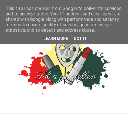
This site uses cookies from Google to deliver its services
and to analyze traffic. Your IP address and user-agent are
shared with Google along with performance and security
metrics to ensure quality of service, generate usage
statistics, and to detect and address abuse.
LEARN MORE
GOT IT