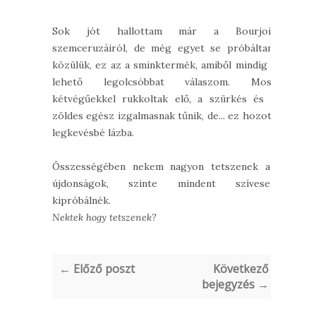
Sok jót hallottam már a Bourjois
szemceruzáiról, de még egyet se próbáltam
közülük, ez az a sminktermék, amiből mindig a
lehető legolcsóbbat válaszom. Most
kétvégűekkel rukkoltak elő, a szürkés és a
zöldes egész izgalmasnak tűnik, de... ez hozott
legkevésbé lázba.
Összességében nekem nagyon tetszenek az
újdonságok, szinte mindent szívesen
kipróbálnék.
Nektek hogy tetszenek?
← Előző poszt
Következő
bejegyzés →