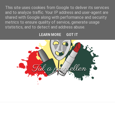
This site uses cookies from Google to deliver its services
and to analyze traffic. Your IP address and user-agent are
shared with Google along with performance and security
metrics to ensure quality of service, generate usage
statistics, and to detect and address abuse.
LEARN MORE
GOT IT