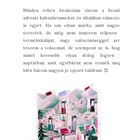
Minden évben kíváncsian várom a beauty
adventi kalendáriumokat, és általában választok
is egyet. Ha van olyan márka, amit nagyon
szeretek, de még nem ismerem teljesen a
termékskáláját, nagy valószínűséggel arra
teszem a voksomat, de szempont az is, hogy
minél kevesebb olyan dolog legyen a
naptárban, amit egyébként nem vennék meg.
Idén három nagyon jó opciót találtam. 😊