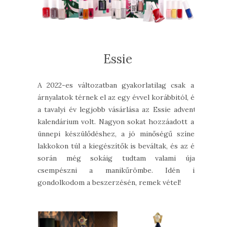
Essie
A 2022-es változatban gyakorlatilag csak az
árnyalatok térnek el az egy évvel korábbitól, és
a tavalyi év legjobb vásárlása az Essie adventi
kalendárium volt. Nagyon sokat hozzáadott az
ünnepi készülődéshez, a jó minőségű színes
lakkokon túl a kiegészítők is beváltak, és az év
során még sokáig tudtam valami újat
csempészni a manikűrömbe. Idén is
gondolkodom a beszerzésén, remek vétel!