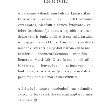
Lancome
A Lancome kalendárium külseje fantasztikus, a
karácsonyi város az Eiffel-toronnyal
varázslatos, ráadásul a fémes árnyalatok és a
fehér kombinációja miatt a legtöbb otthonban
dekorként is funkcionálhat. Ezen túl a tartalma
is nagyon korrekt: a Lancome spirálokat
mindenki szereti, és egyből három van benne, a
kétfázisú szemfestéklemosó zseniális, a
Renergie Multi-Lift Ultra krém smink alá is
tökéletes, lényegében primerként is
funkcionál, a rúzsok nagyon szép árnyalatok, a
parfümök pedig a márka klasszikusai.
A hétvégén szinte mindenhol van valamilyen
akció, ha terveztek beszerezni naptárat, most
érdemes. 😊