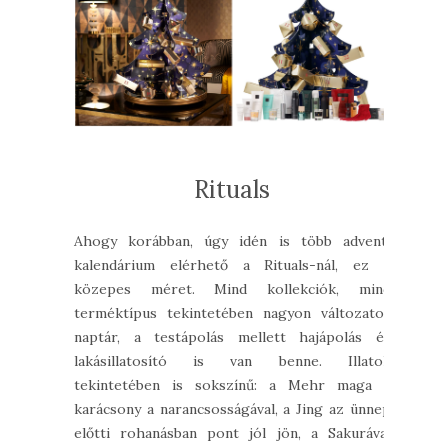
Rituals
Ahogy korábban, úgy idén is több adventi
kalendárium elérhető a Rituals-nál, ez a
közepes méret. Mind kollekciók, mind
terméktípus tekintetében nagyon változatos
naptár, a testápolás mellett hajápolás és
lakásillatosító is van benne. Illatok
tekintetében is sokszínű: a Mehr maga a
karácsony a narancsosságával, a Jing az ünnep
előtti rohanásban pont jól jön, a Sakurával