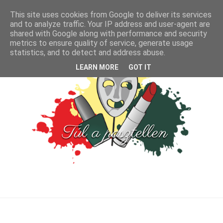
This site uses cookies from Google to deliver its services
and to analyze traffic. Your IP address and user-agent are
shared with Google along with performance and security
metrics to ensure quality of service, generate usage
statistics, and to detect and address abuse.
LEARN MORE
GOT IT