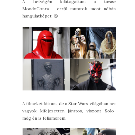
A hétvégén kilátogattam a tavaszi
MondoConra - erről mutatok most néhány
hangulatképet. 😊
A filmeket láttam, de a Star Wars világában nem
vagyok kifejezetten járatos, viszont Solo-t
még én is felismerem.