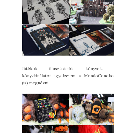
Játékok, illusztrációk, könyvek. A
könyvkínálatot igyekszem a MondoConokon
(is) megnézni.