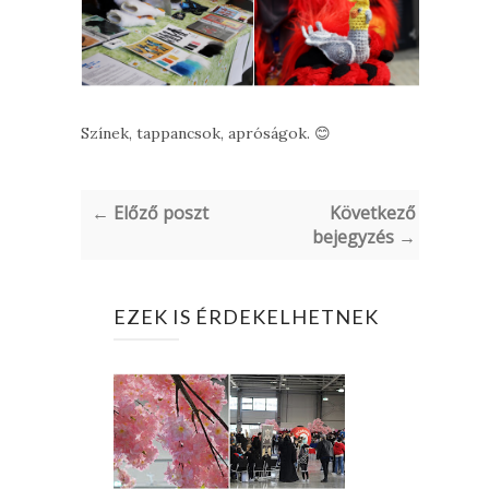
Színek, tappancsok, apróságok. 😊
← Előző poszt
Következő
bejegyzés →
EZEK IS ÉRDEKELHETNEK