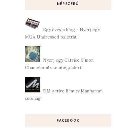
NÉPSZERŰ
Egy éves a blog - Nyerj egy
MUA Undressed palettát!
Nyerj egy Catrice C'mon
Chameleon! szemhéjpúdert!
DM Active Beauty Manhattan
csomag
FACEBOOK