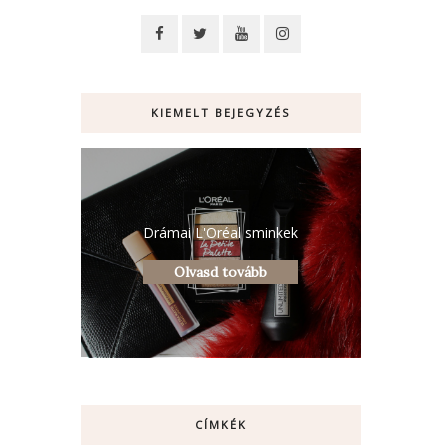
KIEMELT BEJEGYZÉS
Drámai L'Oréal sminkek
Olvasd tovább
CÍMKÉK