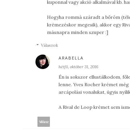
kuponnal vagy akció alkalmával kb. h
Hogyha rommá száradt a bőröm (télen
krémezéskor megesik), akkor egy Riv
másnapra minden szuper :]
Válaszok
ARABELLA
hétfő, október 31, 2016
Én is sokszor ellustálkodom, fő
lenne. Yves Rocher krémet még
arcápolási vonalukat, úgyis nyí
A Rival de Loop krémet sem isme
Válasz