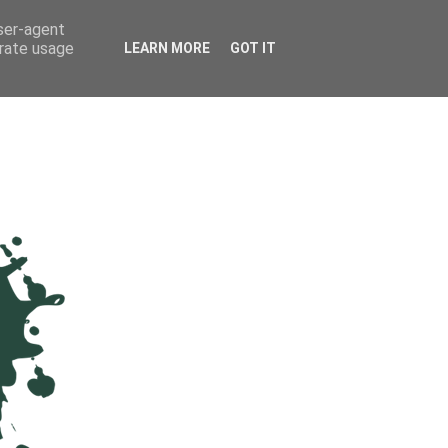
user-agent
erate usage
LEARN MORE
GOT IT