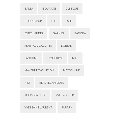
BALEA
BOURJOIS
CLINIQUE
COLOURPOP
EOS
ESSIE
ESTÉE LAUDER
GARNIER
ISADORA
JEAN PAUL GAULTIER
L'ORÉAL
LANCOME
LIME CRIME
MAC
MAKEUP REVOLUTION
MAYBELLINE
NYX
REAL TECHNIQUES
THE BODY SHOP
YVES ROCHER
YVES SAINT LAURENT
PARFÜM