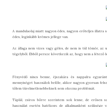
A mandulaolaj miatt nagyon édes, nagyon erőteljes illatra
édes, leginkább krémes jellege van.
Az állaga nem vizes vagy géles, de nem is túl tömör, az u
tégelyből. Ebből persze következik az, hogy nem a létező le
Fényvédő nincs benne, éjszakára és nappalra egyarán
mennyiséget használok belőle, akkor nagyon gyorsan felszív
tőlem türelmetlenebbeknek sem okozna problémát.
Táplál, zsíros bőrre szerintem sok lenne, de erősen 
használat esetén hatékony, de alkalmanként szüksége v