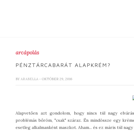
arcápolás
PÉNZTÁRCABARÁT ALAPKRÉM?
BY
ARABELLA
- OKTÓBER 29, 2016
Alapvetően azt gondolom, hogy nincs túl nagy elvárá
problémás bőröm, "csak" száraz. Én mindössze egy krémes
esetleg alkalmanként maszkot. Aham... és ez máris túl nagy e