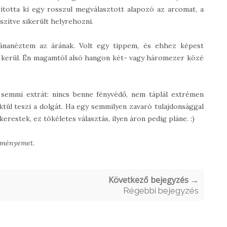
ította ki egy rosszul megválasztott alapozó az arcomat, a
zítve sikerült helyrehozni.
utánanéztem az árának. Volt egy tippem, és ehhez képest
a kerül. Én magamtól alsó hangon két- vagy háromezer közé
emmi extrát: nincs benne fényvédő, nem táplál extrémen
ektül teszi a dolgát. Ha egy semmilyen zavaró tulajdonsággal
estek, ez tökéletes választás, ilyen áron pedig pláne. :)
leményemet.
Következő bejegyzés →
Régebbi bejegyzés