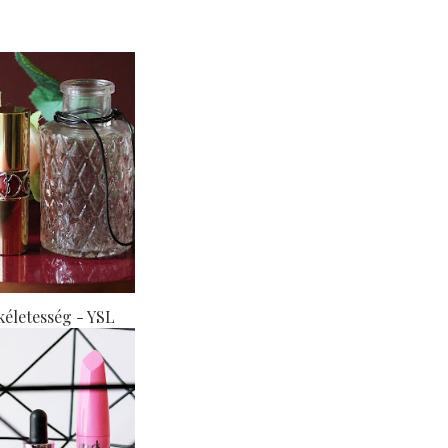
kéletesség - YSL