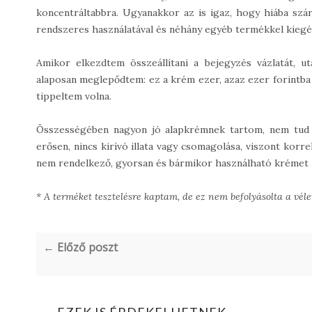
koncentráltabbra. Ugyanakkor az is igaz, hogy hiába szár
rendszeres használatával és néhány egyéb termékkel kiegés
Amikor elkezdtem összeállítani a bejegyzés vázlatát, 
alaposan meglepődtem: ez a krém ezer, azaz ezer forintb
tippeltem volna.
Összességében nagyon jó alapkrémnek tartom, nem tud s
erősen, nincs kirívó illata vagy csomagolása, viszont korr
nem rendelkező, gyorsan és bármikor használható krémet ker
* A terméket tesztelésre kaptam, de ez nem befolyásolta a vé
← Előző poszt