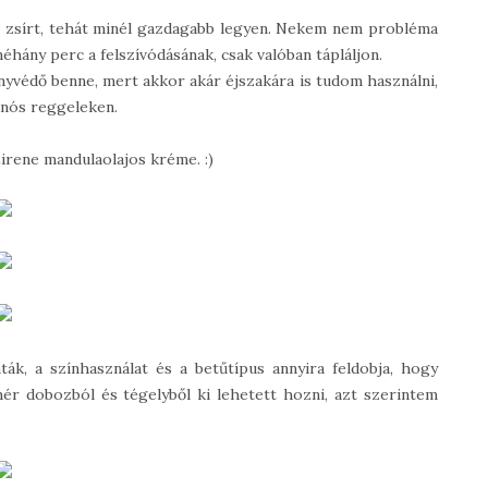
ó zsírt, tehát minél gazdagabb legyen. Nekem nem probléma
néhány perc a felszívódásának, csak valóban tápláljon.
nyvédő benne, mert akkor akár éjszakára is tudom használni,
anós reggeleken.
Lirene mandulaolajos kréme. :)
ák, a színhasználat és a betűtípus annyira feldobja, hogy
r dobozból és tégelyből ki lehetett hozni, azt szerintem