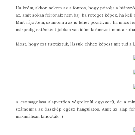
Ha krém, akkor nekem az a fontos, hogy pótolja a hiányz
az, amit sokan felrónak: nem baj, ha réteget képez, ha kell 
Mint rájöttem, számomra az is lehet pozitívum, ha nincs fé
márpedig esténként jobban van időm krémezni, mint a roh
Most, hogy ezt tisztáztuk, lássuk, ehhez képest mit tud a 
A csomagolása alapvetően végtelenül egyszerű, de a mint
számomra az összkép egész hangulatos. Amit az alap fehé
maximálisan kihozták. :)