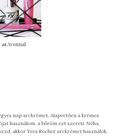
k az Avonnal
egyes nap arckrémet. Alapvetően a krémes
óját használom, a bőröm ezt szereti. Néha,
kezd, akkor Yves Rocher arckrémet használok,