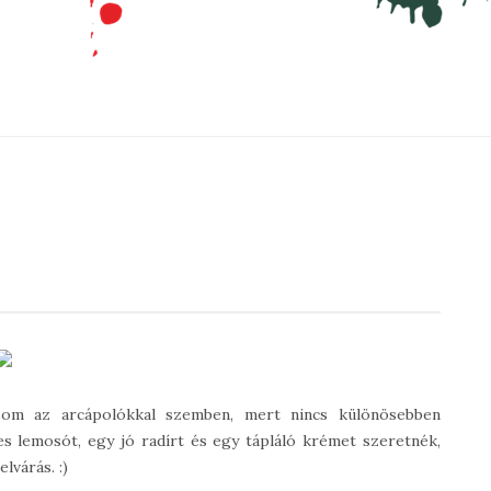
som az arcápolókkal szemben, mert nincs különösebben
 lemosót, egy jó radírt és egy tápláló krémet szeretnék,
lvárás. :)