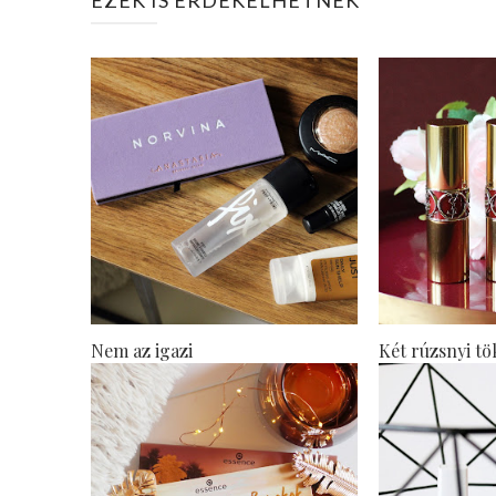
EZEK IS ÉRDEKELHETNEK
Nem az igazi
Két rúzsnyi tö