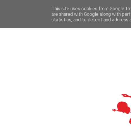
This site uses cookies from Google to d
are shared with Google along with perf
statistics, and to detect and address 