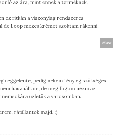
asonló az ára, mint ennek a terméknek.
 ez ritkán a viszonylag rendszeres
al de Loop mézes krémet szoktam rákenni,
Válasz
leg reggelente, pedig nekem tényleg szükséges
 nem használtam, de meg fogom nézni az
lik nemsokára üzletük a városomban.
rem, rápillantok majd. :)