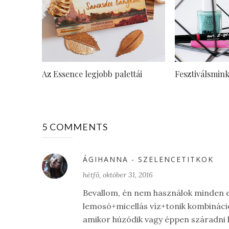
Az Essence legjobb palettái
Fesztiválsmin
5 COMMENTS
ÁGIHANNA - SZELENCETITKOK
hétfő, október 31, 2016
Bevallom, én nem használok minden 
lemosó+micellás víz+tonik kombináci
amikor húzódik vagy éppen száradni 