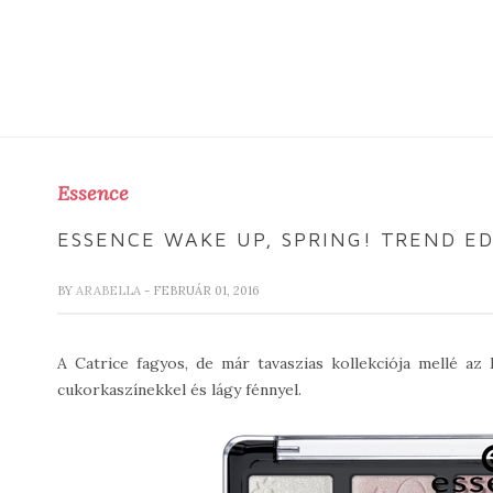
Essence
ESSENCE WAKE UP, SPRING! TREND ED
BY
ARABELLA
- FEBRUÁR 01, 2016
A Catrice fagyos, de már tavaszias kollekciója mellé az
cukorkaszínekkel és lágy fénnyel.