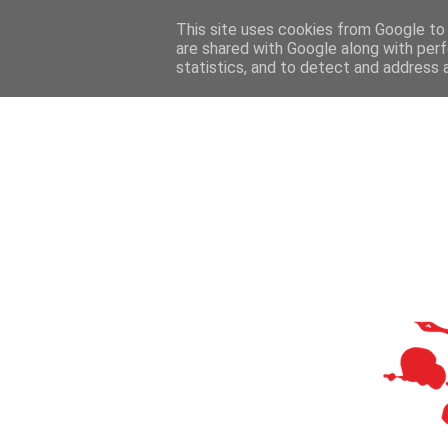
This site uses cookies from Google to d
are shared with Google along with perf
statistics, and to detect and address 