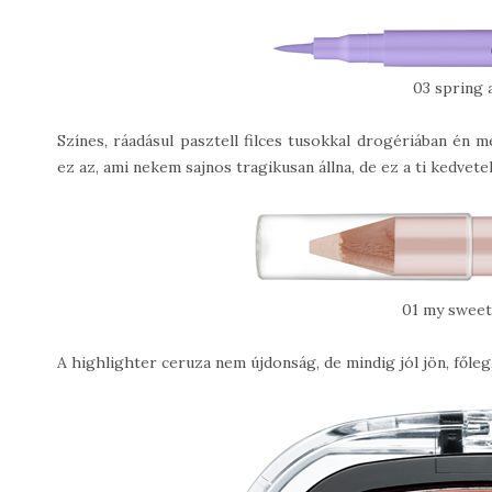
03 spring a
Színes, ráadásul pasztell filces tusokkal drogériában én 
ez az, ami nekem sajnos tragikusan állna, de ez a ti kedvetek
01 my sweet 
A highlighter ceruza nem újdonság, de mindig jól jön, főle