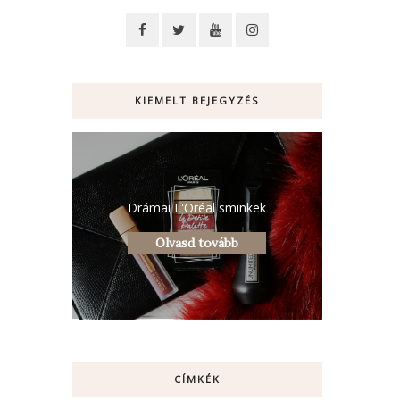
KIEMELT BEJEGYZÉS
Drámai L'Oréal sminkek
Olvasd tovább
CÍMKÉK