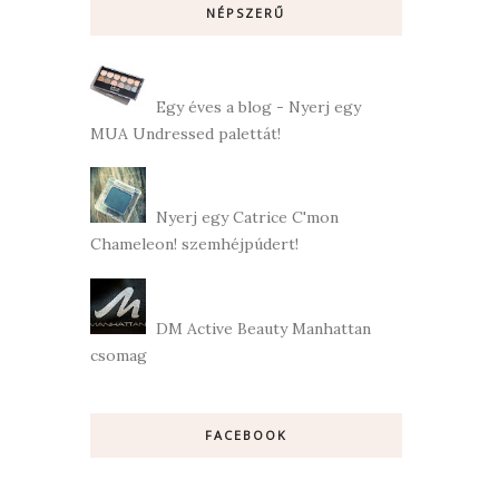
NÉPSZERŰ
Egy éves a blog - Nyerj egy
MUA Undressed palettát!
Nyerj egy Catrice C'mon
Chameleon! szemhéjpúdert!
DM Active Beauty Manhattan
csomag
FACEBOOK