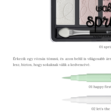
01 spri
Érkezik egy rózsás tónusú, és azon belül is világosabb ár
lesz, biztos, hogy sokaknak válik a kedvencévé.
01 happy firs
02 let’s the