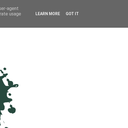
user-agent
erate usage
LEARN MORE
GOT IT