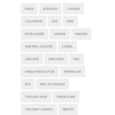
BALEA
BOURJOIS
CLINIQUE
COLOURPOP
EOS
ESSIE
ESTÉE LAUDER
GARNIER
ISADORA
JEAN PAUL GAULTIER
L'ORÉAL
LANCOME
LIME CRIME
MAC
MAKEUP REVOLUTION
MAYBELLINE
NYX
REAL TECHNIQUES
THE BODY SHOP
YVES ROCHER
YVES SAINT LAURENT
PARFÜM