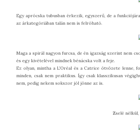
Egy aprócska tubusban érkezik, egyszerű, de a funkciójára
az árkategóriában talán nem is felróható.
Maga a spirál nagyon furcsa, de én igazság szerint nem c
és egy kivételével mindnek bénácska volt a feje.
Ez olyan, mintha a L'Oréal és a Catrice ötvözete lenne, f
minden, csak nem praktikus. Így csak klasszikusan végigh
nem, pedig nekem sokszor jól jönne az is.
Zselé nélkül,