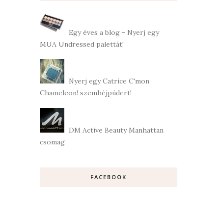
Egy éves a blog - Nyerj egy
MUA Undressed palettát!
Nyerj egy Catrice C'mon
Chameleon! szemhéjpúdert!
DM Active Beauty Manhattan
csomag
FACEBOOK