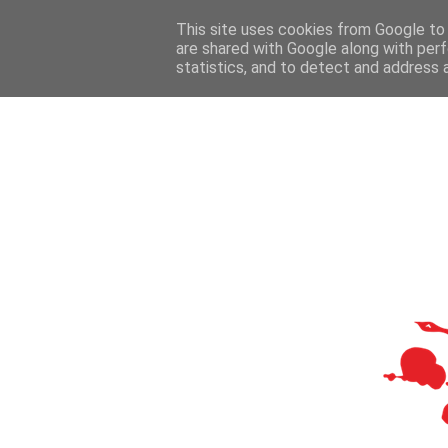
This site uses cookies from Google to d
are shared with Google along with perf
statistics, and to detect and address 