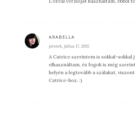
L'oreal verzióját használtam, ebből t
ARABELLA
péntek, július 17, 2015
A Catrice szerintem is sokkal-sokkal 
elhasználtam, és fogok is még szerint
helyén a legtovább a szálakat, viszont
Catrice-hoz. :)