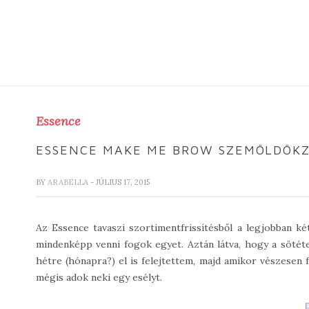
Essence
ESSENCE MAKE ME BROW SZEMÖLDÖK
BY
ARABELLA
- JÚLIUS 17, 2015
Az Essence tavaszi szortimentfrissítésből a legjobban ké
mindenképp venni fogok egyet. Aztán látva, hogy a sötéte
hétre (hónapra?) el is felejtettem, majd amikor vészesen
mégis adok neki egy esélyt.