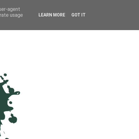
user-agent
erate usage
LEARN MORE
GOT IT