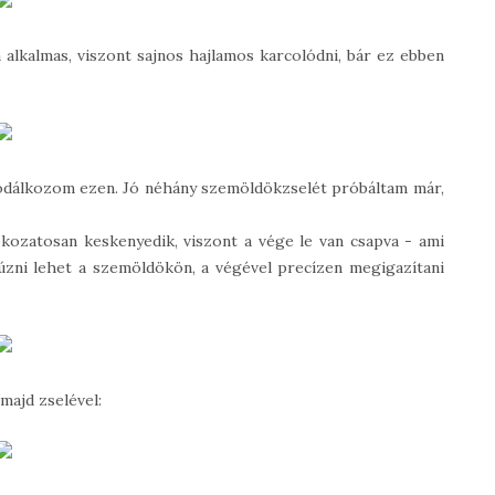
 alkalmas, viszont sajnos hajlamos karcolódni, bár ez ebben
sodálkozom ezen. Jó néhány szemöldökzselét próbáltam már,
okozatosan keskenyedik, viszont a vége le van csapva - ami
úzni lehet a szemöldökön, a végével precízen megigazítani
 majd zselével: