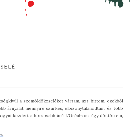
ZSELÉ
tségkívül a szemöldökzseléket vártam, azt hittem, ezekből
bb árnyalat mennyire szürkés, elbizonytalanodtam, és több
 fogyni kezdett a borsosabb árú L'Oréal-om, úgy döntöttem,