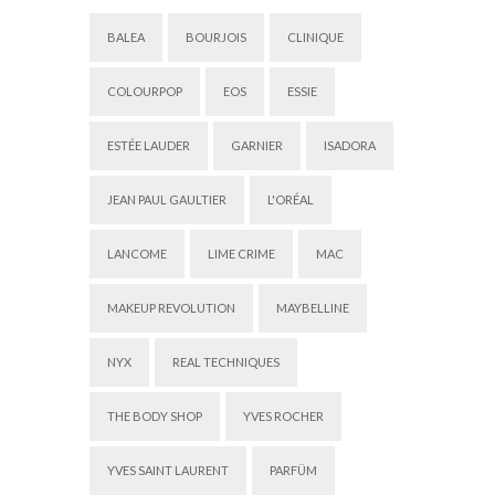
BALEA
BOURJOIS
CLINIQUE
COLOURPOP
EOS
ESSIE
ESTÉE LAUDER
GARNIER
ISADORA
JEAN PAUL GAULTIER
L'ORÉAL
LANCOME
LIME CRIME
MAC
MAKEUP REVOLUTION
MAYBELLINE
NYX
REAL TECHNIQUES
THE BODY SHOP
YVES ROCHER
YVES SAINT LAURENT
PARFÜM