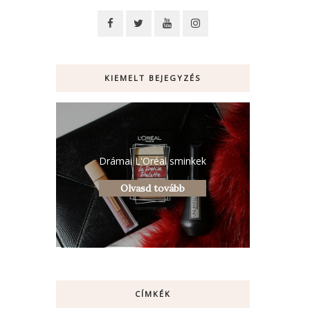
KIEMELT BEJEGYZÉS
Drámai L'Oréal sminkek
Olvasd tovább
CÍMKÉK