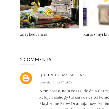
2023 kedvencei
Karácsonyi kív
2 COMMENTS
QUEEN OF MY MISTAKES
péntek, július 17, 2015
Nem rossz, nem rossz, de én a Catri
keféje valahogy túl karcos és túl kemé
Maybelline Brow Dramaját szeretném k