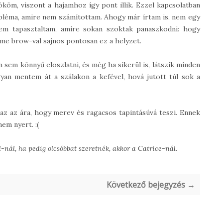
köm, viszont a hajamhoz így pont illik. Ezzel kapcsolatban
obléma, amire nem számítottam. Ahogy már írtam is, nem egy
sem tapasztaltam, amire sokan szoktak panaszkodni: hogy
e me brow-val sajnos pontosan ez a helyzet.
 sem könnyű eloszlatni, és még ha sikerül is, látszik minden
yan mentem át a szálakon a kefével, hová jutott túl sok a
k az az ára, hogy merev és ragacsos tapintásúvá teszi. Ennek
em nyert. :(
nál, ha pedig olcsóbbat szeretnék, akkor a Catrice-nál.
Következő bejegyzés →