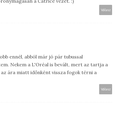
oronymagasan a Catrice vezet. :)
Válasz
jobb ennél, abból már jó pár tubussal
em. Nekem a L'Oréal is bevált, mert az tartja a
 az ára miatt időnként vissza fogok térni a
Válasz