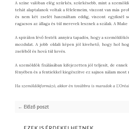
A színe valóban elég szürkés, szürkésebb, mint a szemöldö
tehát alaptalanok voltak a félelemeim, viszont van más pr
és nem két zselét használtam eddig, viszont egyiknél 
ragacsos az állaga és túl merevek lesznek a szálak. A Mak
A spirálon lévő festék annyira tapadós, hogy a szemöldökön
mozdulat. A jobb oldali képen jól kivehető, hogy hol hog
zseléből és hová túl kevés.
A szemöldök fixálásában kifejezetten jól teljesít, de enne
fényében és a fentiekkel kiegészítve ez sajnos nálam most n
Ha szemöldökformázó, akkor én továbbra is maradok a L'Oréal-
← Előző poszt
EZEK IS ÉRDEKELHETNEK