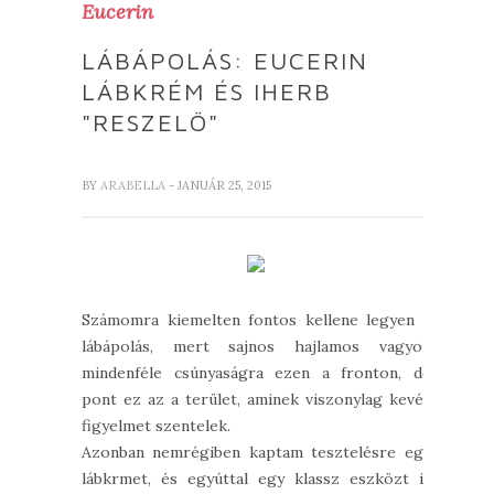
Eucerin
LÁBÁPOLÁS: EUCERIN
LÁBKRÉM ÉS IHERB
"RESZELÖ"
BY
ARABELLA
- JANUÁR 25, 2015
Számomra kiemelten fontos kellene legyen a
lábápolás, mert sajnos hajlamos vagyok
mindenféle csúnyaságra ezen a fronton, de
pont ez az a terület, aminek viszonylag kevés
figyelmet szentelek.
Azonban nemrégiben kaptam tesztelésre egy
lábkrmet, és egyúttal egy klassz eszközt is