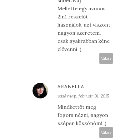
shoeravaj
Mellette egy avonos
2in1 reszelőt
használok, azt viszont
nagyon szeretem,
csak gyakrabban kéne
elővenni :)
Válasz
ARABELLA
vasárnap, február 01, 2015
Mindkettőt meg
fogom nézni, nagyon
szépen köszönöm! :)
Válasz