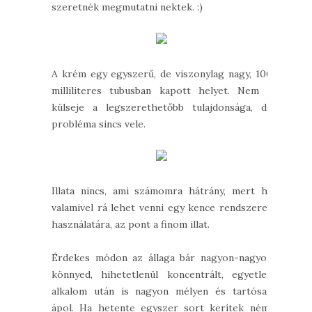
szeretnék megmutatni nektek. :)
A krém egy egyszerű, de viszonylag nagy, 100
milliliteres tubusban kapott helyet. Nem a
külseje a legszerethetőbb tulajdonsága, de
probléma sincs vele.
Illata nincs, ami számomra hátrány, mert ha
valamivel rá lehet venni egy kence rendszeres
használatára, az pont a finom illat.
Érdekes módon az állaga bár nagyon-nagyon
könnyed, hihetetlenül koncentrált, egyetlen
alkalom után is nagyon mélyen és tartósan
ápol. Ha hetente egyszer sort kerítek némi