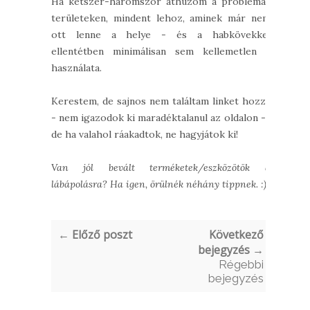
Ha kétszer-háromszor áthúzom a problémás
területeken, mindent lehoz, aminek már nem
ott lenne a helye - és a habkövekkel
ellentétben minimálisan sem kellemetlen a
használata.
Kerestem, de sajnos nem találtam linket hozzá
- nem igazodok ki maradéktalanul az oldalon - ,
de ha valahol ráakadtok, ne hagyjátok ki!
Van jól bevált terméketek/eszközötök a
lábápolásra? Ha igen, örülnék néhány tippnek. :)
← Előző poszt
Következő
bejegyzés →
Régebbi
bejegyzés