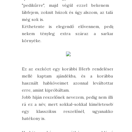
"pedikűrre", majd végül ezzel bekenem a
lábfejem, zoknit húzok és úgy alszom, az talán
még sok is.
Kéthetente is elegendő elővennem, pedig
nekem tényleg extra száraz a sarkam
környéke.
Ez az eszközt egy korábbi IHerb rendelésem
mellé kaptam ajándékba, és a korábban
használt habköveimet azonnal leváltottam
erre, amint kipróbáltam.
Jobb híján reszelőnek nevezem, pedig nem illik
rá ez a név, mert sokkal-sokkal kíméletesebb
egy klasszikus reszelőnél, ugyanakkor
hatékony is.