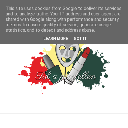
This site uses cookies from Google to deliver its services
and to analyze traffic. Your IP address and user-agent are
shared with Google along with performance and security
metrics to ensure quality of service, generate usage
statistics, and to detect and address abuse.
LEARN MORE
GOT IT