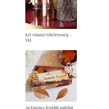
Két rúzsnyi tökéletesség -
YSL
Az Essence legjobb palettái