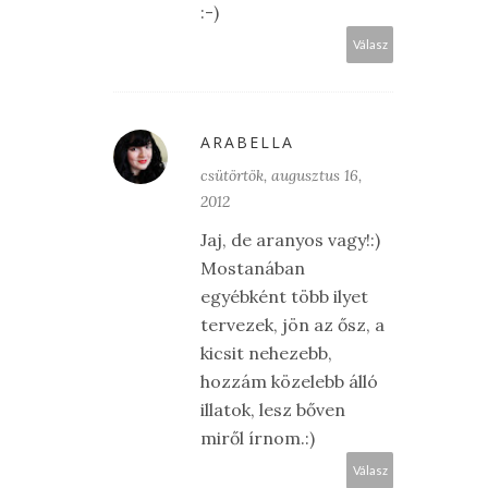
:-)
Válasz
ARABELLA
csütörtök, augusztus 16,
2012
Jaj, de aranyos vagy!:)
Mostanában
egyébként több ilyet
tervezek, jön az ősz, a
kicsit nehezebb,
hozzám közelebb álló
illatok, lesz bőven
miről írnom.:)
Válasz