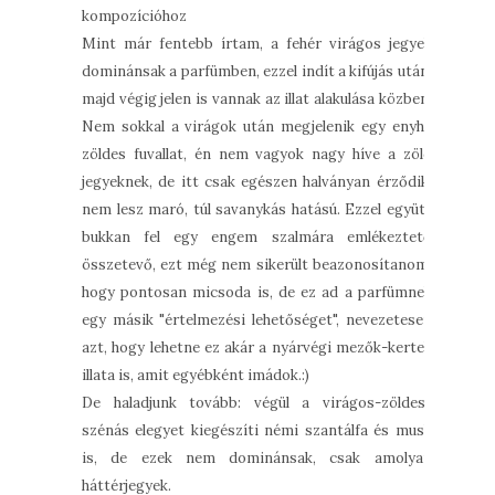
kompozícióhoz
Mint már fentebb írtam, a fehér virágos jegyek
dominánsak a parfümben, ezzel indít a kifújás után,
majd végig jelen is vannak az illat alakulása közben.
Nem sokkal a virágok után megjelenik egy enyhe
zöldes fuvallat, én nem vagyok nagy híve a zöld
jegyeknek, de itt csak egészen halványan érződik,
nem lesz maró, túl savanykás hatású. Ezzel együtt
bukkan fel egy engem szalmára emlékeztető
összetevő, ezt még nem sikerült beazonosítanom,
hogy pontosan micsoda is, de ez ad a parfümnek
egy másik "értelmezési lehetőséget", nevezetesen
azt, hogy lehetne ez akár a nyárvégi mezők-kertek
illata is, amit egyébként imádok.:)
De haladjunk tovább: végül a virágos-zöldes-
szénás elegyet kiegészíti némi szantálfa és musk
is, de ezek nem dominánsak, csak amolyan
háttérjegyek.