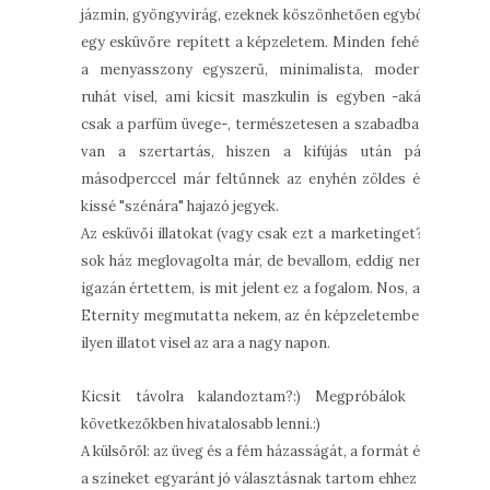
jázmin, gyöngyvirág, ezeknek köszönhetően egyből
egy esküvőre repített a képzeletem. Minden fehér,
a menyasszony egyszerű, minimalista, modern
ruhát visel, ami kicsit maszkulin is egyben -akár
csak a parfüm üvege-, természetesen a szabadban
van a szertartás, hiszen a kifújás után pár
másodperccel már feltűnnek az enyhén zöldes és
kissé "szénára" hajazó jegyek.
Az esküvői illatokat (vagy csak ezt a marketinget?)
sok ház meglovagolta már, de bevallom, eddig nem
igazán értettem, is mit jelent ez a fogalom. Nos, az
Eternity megmutatta nekem, az én képzeletemben
ilyen illatot visel az ara a nagy napon.
Kicsit távolra kalandoztam?:) Megpróbálok a
következőkben hivatalosabb lenni.:)
A külsőről: az üveg és a fém házasságát, a formát és
a színeket egyaránt jó választásnak tartom ehhez a