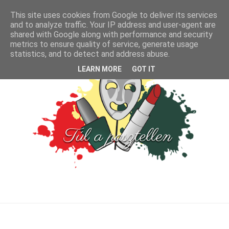
This site uses cookies from Google to deliver its services
and to analyze traffic. Your IP address and user-agent are
shared with Google along with performance and security
metrics to ensure quality of service, generate usage
statistics, and to detect and address abuse.
LEARN MORE
GOT IT