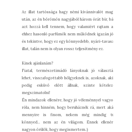
Az illat tartóssága hagy némi kívánnivalót maga
után, az én bőrömön nagyjából három órát bír, bár
azt hozzá kell tennem, hogy valamiért rajtam az
ehhez hasonló parfümök nem működnek igazán jól,
és tekintve, hogy ez egy könnyedebb, nyári-tavaszi
illat, talán nem is olyan rossz teljesítmény ez.
Kinek ajánlanám?
Fiatal, természetimádó lányoknak jó választás
lehet, visszafogottabb hölgyeknek is, azoknak, akik
pedig esküvő előtt állnak, szinte kötelező
megszimatolni!
Én mindazok ellenére, hogy jó véleménnyel vagyok
róla, nem hinném, hogy beruháznék rá, mert akár
mennyire is finom, nekem még mindig túl
könnyed... nem az én világom. Ennek ellenére
nagyon örülök, hogy megismertem.:)