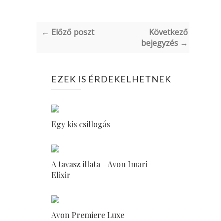
← Előző poszt
Következő
bejegyzés →
EZEK IS ÉRDEKELHETNEK
Egy kis csillogás
A tavasz illata - Avon Imari
Elixir
Avon Premiere Luxe