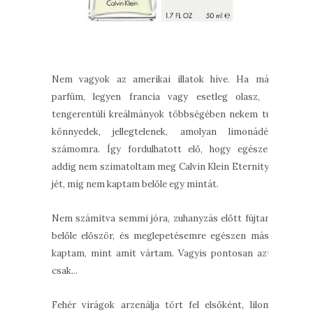
Nem vagyok az amerikai illatok híve. Ha már
parfüm, legyen francia vagy esetleg olasz, a
tengerentúli kreálmányok többségében nekem túl
könnyedek, jellegtelenek, amolyan limonádék
számomra. Így fordulhatott elő, hogy egészen
addig nem szimatoltam meg Calvin Klein Eternity-
jét, míg nem kaptam belőle egy mintát.
Nem számítva semmi jóra, zuhanyzás előtt fújtam
belőle először, és meglepetésemre egészen mást
kaptam, mint amit vártam. Vagyis pontosan azt,
csak...
Fehér virágok arzenálja tört fel elsőként, lilom,